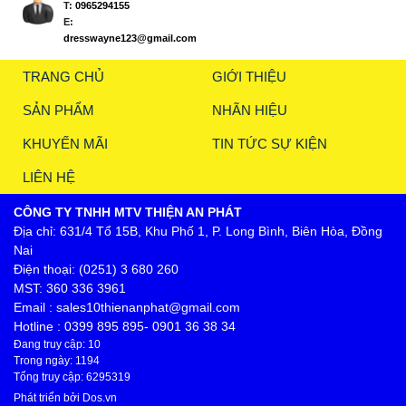
T:
0965294155
E:
dresswayne123@gmail.com
TRANG CHỦ
GIỚI THIỆU
SẢN PHẨM
NHÃN HIỆU
KHUYẾN MÃI
TIN TỨC SỰ KIỆN
LIÊN HỆ
CÔNG TY TNHH MTV THIỆN AN PHÁT
Địa chỉ: 631/4 Tổ 15B, Khu Phố 1, P. Long Bình, Biên Hòa, Đồng
Nai
Điện thoại: (0251) 3 680 260
MST: 360 336 3961
Email : sales10thienanphat@gmail.com
Hotline : 0399 895 895- 0901 36 38 34
Đang truy cập: 10
Trong ngày: 1194
Tổng truy cập: 6295319
Phát triển bởi
Dos.vn