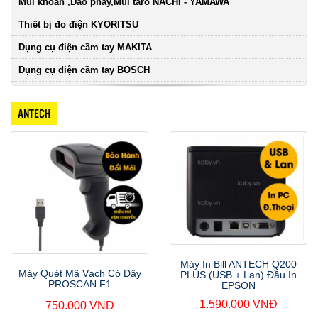
Mũi khoan ,Dao phay,Mũi taro NACHI - YAMAWA
Thiết bị đo điện KYORITSU
Dụng cụ điện cầm tay MAKITA
Dụng cụ điện cầm tay BOSCH
ANTECH
Máy In Bill ANTECH Q200
Máy Quét Mã Vạch Có Dây
PLUS (USB + Lan) Đầu In
PROSCAN F1
EPSON
1.590.000 VNĐ
750.000 VNĐ