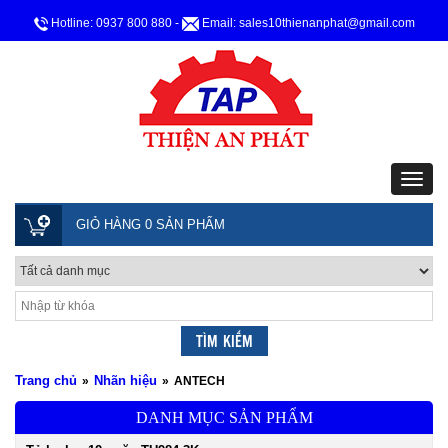
Hotline: 0937 800 880
-
Email: sales10thienanphat@gmail.com
GIỎ HÀNG 0 SẢN PHẨM
Trang chủ
Nhãn hiệu
»
»
ANTECH
DANH MỤC SẢN PHẨM