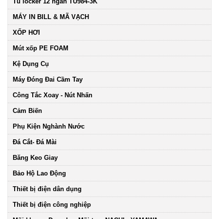
Tủ locker 12 ngăn TU984-3K
MÁY IN BILL & MÃ VẠCH
XỐP HƠI
Mút xốp PE FOAM
Kệ Dụng Cụ
Máy Đóng Đai Cầm Tay
Công Tắc Xoay - Nút Nhấn
Cảm Biến
Phụ Kiện Nghành Nước
Đá Cắt- Đá Mài
Băng Keo Giay
Bảo Hộ Lao Động
Thiết bị điện dân dụng
Thiết bị điện công nghiệp