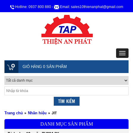
Hotline: 0937 800 880
-
Email: sales10thienanphat@gmail.com
GIỎ HÀNG 0 SẢN PHẨM
Trang chủ
Nhãn hiệu
»
»
JIT
DANH MỤC SẢN PHẨM