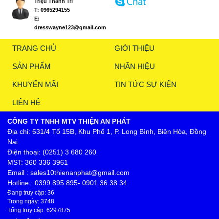
Triệu Thanh Trí
T:
0965294155
E:
dresswayne123@gmail.com
TRANG CHỦ
GIỚI THIỆU
SẢN PHẨM
NHÃN HIỆU
KHUYẾN MÃI
TIN TỨC SỰ KIỆN
LIÊN HỆ
CÔNG TY TNHH MTV THIỆN AN PHÁT
Địa chỉ: 631/4 Tổ 15B, Khu Phố 1, P. Long Bình, Biên Hòa, Đồng
Nai
Điện thoại: (0251) 3 680 260
MST: 360 336 3961
Email : sales10thienanphat@gmail.com
Hotline : 0399 895 895- 0901 36 38 34
Đang truy cập: 36
Trong ngày: 3748
Tổng truy cập: 6297875