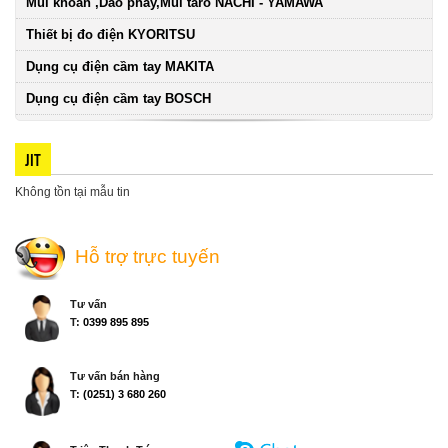
Mũi khoan ,Dao phay,Mũi taro NACHI - YAMAWA
Thiết bị đo điện KYORITSU
Dụng cụ điện cầm tay MAKITA
Dụng cụ điện cầm tay BOSCH
JIT
Không tồn tại mẫu tin
Hỗ trợ trực tuyến
Tư vấn
T:
0399 895 895
Tư vấn bán hàng
T:
(0251) 3 680 260