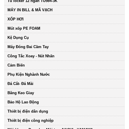
Tủ locker 12 ngăn TU984-3K
MÁY IN BILL & MÃ VẠCH
XỐP HƠI
Mút xốp PE FOAM
Kệ Dụng Cụ
Máy Đóng Đai Cầm Tay
Công Tắc Xoay - Nút Nhấn
Cảm Biến
Phụ Kiện Nghành Nước
Đá Cắt- Đá Mài
Băng Keo Giay
Bảo Hộ Lao Động
Thiết bị điện dân dụng
Thiết bị điện công nghiệp