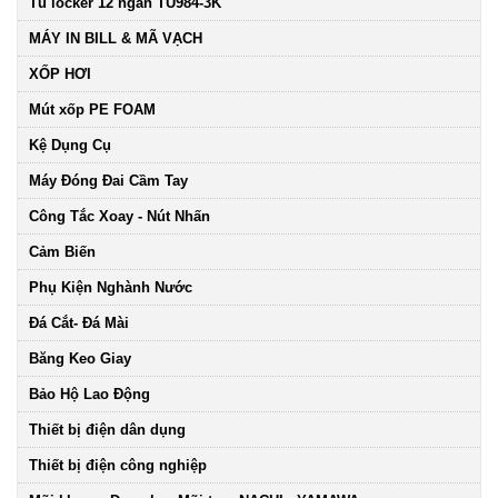
Tủ locker 12 ngăn TU984-3K
MÁY IN BILL & MÃ VẠCH
XỐP HƠI
Mút xốp PE FOAM
Kệ Dụng Cụ
Máy Đóng Đai Cầm Tay
Công Tắc Xoay - Nút Nhấn
Cảm Biến
Phụ Kiện Nghành Nước
Đá Cắt- Đá Mài
Băng Keo Giay
Bảo Hộ Lao Động
Thiết bị điện dân dụng
Thiết bị điện công nghiệp