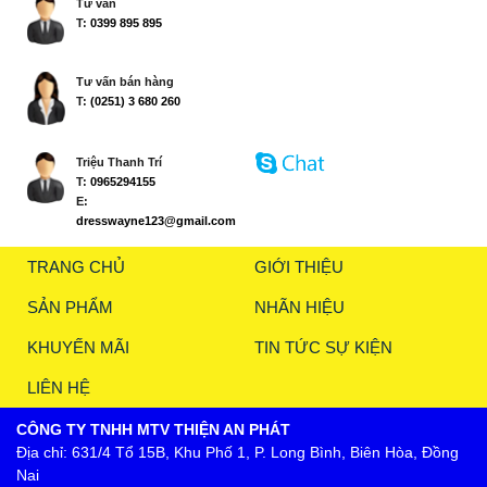
Tư vấn
T:
0399 895 895
Tư vấn bán hàng
T:
(0251) 3 680 260
Triệu Thanh Trí
T:
0965294155
E:
dresswayne123@gmail.com
TRANG CHỦ
GIỚI THIỆU
SẢN PHẨM
NHÃN HIỆU
KHUYẾN MÃI
TIN TỨC SỰ KIỆN
LIÊN HỆ
CÔNG TY TNHH MTV THIỆN AN PHÁT
Địa chỉ: 631/4 Tổ 15B, Khu Phố 1, P. Long Bình, Biên Hòa, Đồng
Nai