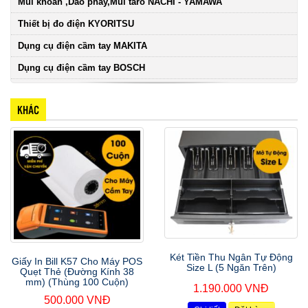
Mũi khoan ,Dao phay,Mũi taro NACHI - YAMAWA
Thiết bị đo điện KYORITSU
Dụng cụ điện cầm tay MAKITA
Dụng cụ điện cầm tay BOSCH
KHÁC
Két Tiền Thu Ngân Tự Động
Giấy In Bill K57 Cho Máy POS
Size L (5 Ngăn Trên)
Quẹt Thẻ (Đường Kính 38
mm) (Thùng 100 Cuộn)
1.190.000 VNĐ
500.000 VNĐ