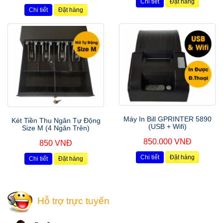
Chi tiết
Đặt hàng
Chi tiết
Đặt hàng
Máy In Bill GPRINTER 5890
Két Tiền Thu Ngân Tự Động
(USB + Wifi)
Size M (4 Ngăn Trên)
850.000 VNĐ
850 VNĐ
Chi tiết
Đặt hàng
Chi tiết
Đặt hàng
Hỗ trợ trực tuyến