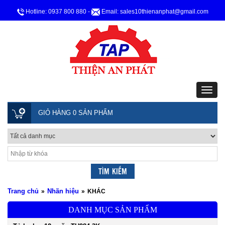
Hotline: 0937 800 880
-
Email: sales10thienanphat@gmail.com
GIỎ HÀNG 0 SẢN PHẨM
Trang chủ
Nhãn hiệu
»
»
KHÁC
DANH MỤC SẢN PHẨM