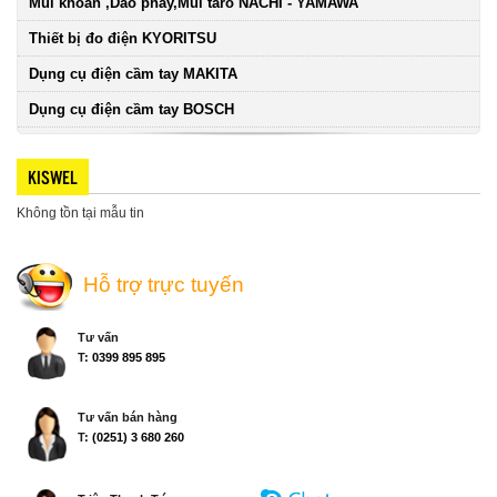
Mũi khoan ,Dao phay,Mũi taro NACHI - YAMAWA
Thiết bị đo điện KYORITSU
Dụng cụ điện cầm tay MAKITA
Dụng cụ điện cầm tay BOSCH
KISWEL
Không tồn tại mẫu tin
Hỗ trợ trực tuyến
Tư vấn
T:
0399 895 895
Tư vấn bán hàng
T:
(0251) 3 680 260