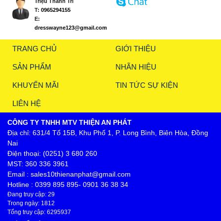
Triệu Thanh Trí
T:
0965294155
E:
dresswayne123@gmail.com
TRANG CHỦ
GIỚI THIỆU
SẢN PHẨM
NHÃN HIỆU
KHUYẾN MÃI
TIN TỨC SỰ KIỆN
LIÊN HỆ
CÔNG TY TNHH MTV THIỆN AN PHÁT
Địa chỉ: 631/4 Tổ 15B, Khu Phố 1, P. Long Bình, Biên Hòa, Đồng
Nai
Điện thoại: (0251) 3 680 260
MST: 360 336 3961
Email : sales10thienanphat@gmail.com
Hotline : 0399 895 895- 0901 36 38 34
Đang truy cập: 29
Trong ngày: 1812
Tổng truy cập: 6295937