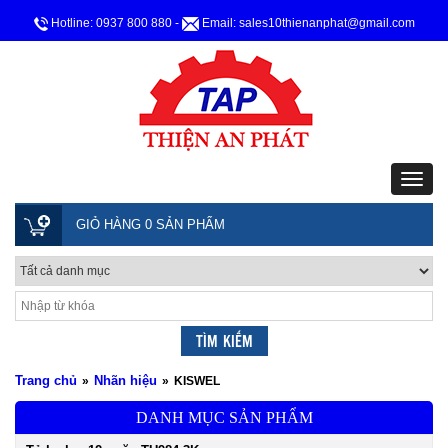
Hotline: 0937 800 880
-
Email: sales10thienanphat@gmail.com
GIỎ HÀNG 0 SẢN PHẨM
Trang chủ
Nhãn hiệu
»
»
KISWEL
DANH MỤC SẢN PHẨM