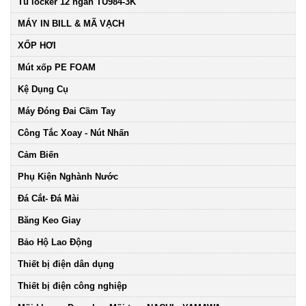
Tủ locker 12 ngăn TU984-3K
MÁY IN BILL & MÃ VẠCH
XỐP HƠI
Mút xốp PE FOAM
Kệ Dụng Cụ
Máy Đóng Đai Cầm Tay
Công Tắc Xoay - Nút Nhấn
Cảm Biến
Phụ Kiện Nghành Nước
Đá Cắt- Đá Mài
Băng Keo Giay
Bảo Hộ Lao Động
Thiết bị điện dân dụng
Thiết bị điện công nghiệp