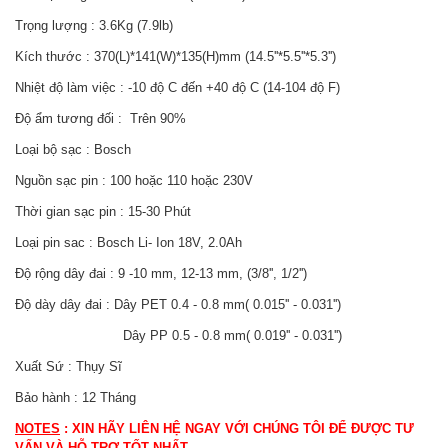
Trọng lượng : 3.6Kg (7.9lb)
Kích thước : 370(L)*141(W)*135(H)mm (14.5''*5.5''*5.3'')
Nhiệt độ làm việc : -10 độ C đến +40 độ C (14-104 độ F)
Độ ẩm tương đối : Trên 90%
Loại bộ sạc : Bosch
Nguồn sạc pin : 100 hoặc 110 hoặc 230V
Thời gian sạc pin : 15-30 Phút
Loại pin sac : Bosch Li- Ion 18V, 2.0Ah
Độ rộng dây đai : 9 -10 mm, 12-13 mm, (3/8'', 1/2'')
Độ dày dây đai : Dây PET 0.4 - 0.8 mm( 0.015'' - 0.031'')
Dây PP 0.5 - 0.8 mm( 0.019'' - 0.031'')
Xuất Sứ : Thụy Sĩ
Bảo hành : 12 Tháng
NOTES
: XIN HÃY LIÊN HỆ NGAY VỚI CHÚNG TÔI ĐỂ ĐƯỢC TƯ
VẤN VÀ HỖ TRỢ TỐT NHẤT