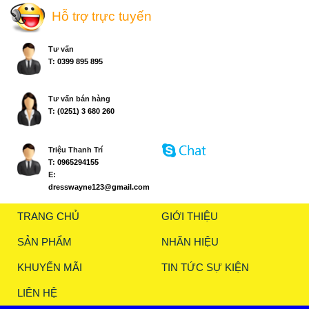
Hỗ trợ trực tuyến
Tư vấn
T:
0399 895 895
Tư vấn bán hàng
T:
(0251) 3 680 260
Triệu Thanh Trí
T:
0965294155
E:
dresswayne123@gmail.com
TRANG CHỦ
GIỚI THIỆU
SẢN PHẨM
NHÃN HIỆU
KHUYẾN MÃI
TIN TỨC SỰ KIỆN
LIÊN HỆ