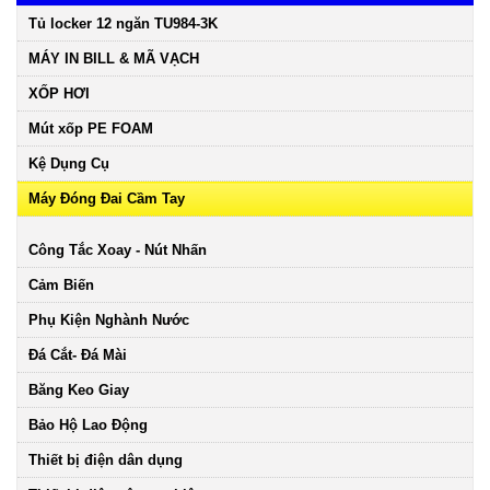
Tủ locker 12 ngăn TU984-3K
MÁY IN BILL & MÃ VẠCH
XỐP HƠI
Mút xốp PE FOAM
Kệ Dụng Cụ
Máy Đóng Đai Cầm Tay
Công Tắc Xoay - Nút Nhấn
Cảm Biến
Phụ Kiện Nghành Nước
Đá Cắt- Đá Mài
Băng Keo Giay
Bảo Hộ Lao Động
Thiết bị điện dân dụng