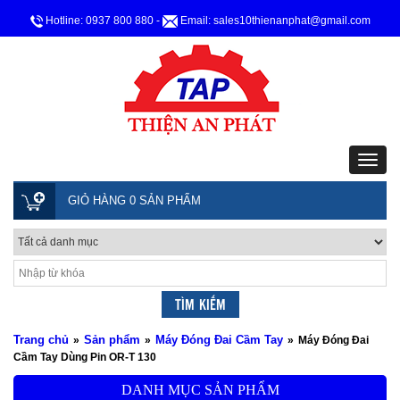
Hotline: 0937 800 880
-
Email: sales10thienanphat@gmail.com
GIỎ HÀNG 0 SẢN PHẨM
Trang chủ
Sản phẩm
Máy Đóng Đai Cầm Tay
»
»
»
Máy Đóng Đai
Cầm Tay Dùng Pin OR-T 130
DANH MỤC SẢN PHẨM