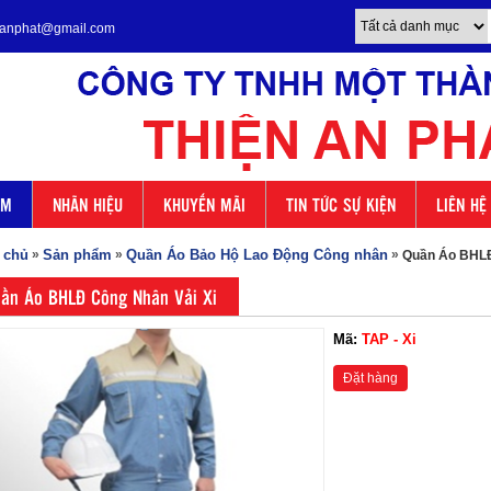
enanphat@gmail.com
ẨM
NHÃN HIỆU
KHUYẾN MÃI
TIN TỨC SỰ KIỆN
LIÊN HỆ
 chủ
»
Sản phẩm
»
Quần Áo Bảo Hộ Lao Động Công nhân
»
Quần Áo BHLĐ
ần Áo BHLĐ Công Nhân Vải Xi
Mã:
TAP - Xi
Đặt hàng