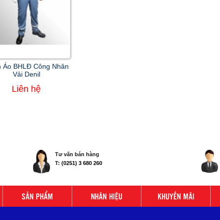
 Áo BHLĐ Công Nhân
Vải Denil
Liên hệ
Tư vấn bán hàng
T:
(0251) 3 680 260
SẢN PHẨM
NHÃN HIỆU
KHUYẾN MÃI