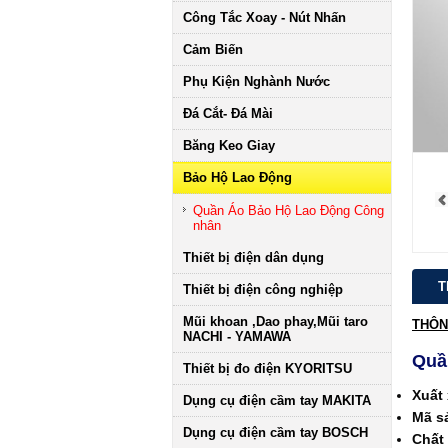
Công Tắc Xoay - Nút Nhấn
Cảm Biến
Phụ Kiện Nghành Nước
Đá Cắt- Đá Mài
Băng Keo Giay
Bảo Hộ Lao Động
Quần Áo Bảo Hộ Lao Động Công
nhân
Thiết bị điện dân dụng
T
Thiết bị điện công nghiệp
Mũi khoan ,Dao phay,Mũi taro
THÔN
NACHI - YAMAWA
Quần
Thiết bị đo điện KYORITSU
Xuất
Dụng cụ điện cầm tay MAKITA
Mã s
Dụng cụ điện cầm tay BOSCH
Chất 