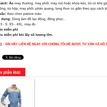
cách: Áo
may thường, may phối, may nút hoặc khóa kéo, túi có khe g
ông, túi hộp, may phối, phản quang, lưng thun co giãn theo quy cách 
sắc:
theo chọn patone màu.
 dụng:
Dùng làm đồ lao động, đồng phục...
3 - 9, XS - 4XL, may đo
ấn miễn phí
êu miễn phí khi lấy số lượng lớn.
S
: XIN HÃY LIÊN HỆ NGAY VỚI CHÚNG TÔI ĐỂ ĐƯỢC TƯ VẤN VÀ HỖ
n phẩm khác