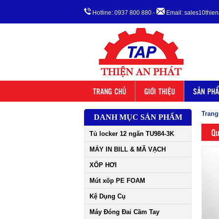
Hotline: 0937 800 880
-
Email: sales10thi
TRANG CHỦ
GIỚI THIỆU
SẢN PH
Trang
DANH MỤC SẢN PHẨM
Qu
Tủ locker 12 ngăn TU984-3K
MÁY IN BILL & MÃ VẠCH
XỐP HƠI
Mút xốp PE FOAM
Kệ Dụng Cụ
Máy Đóng Đai Cầm Tay