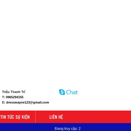
Triệu Thanh Trí
T:
0965294155
E:
dresswayne123@gmail.com
TIN TỨC SỰ KIỆN
LIÊN HỆ
Đang truy cập: 2