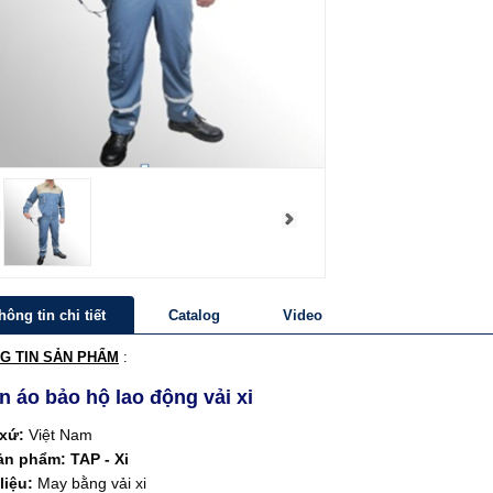
hông tin chi tiết
Catalog
Video
G TIN SẢN PHẨM
:
 áo bảo hộ lao động vải xi
 xứ:
Việt Nam
ản phẩm: TAP - Xi
liệu:
May bằng vải xi