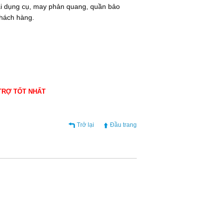
ài dụng cụ, may phản quang, quần bảo
khách hàng.
 TRỢ TỐT NHẤT
Trở lại
Đầu trang