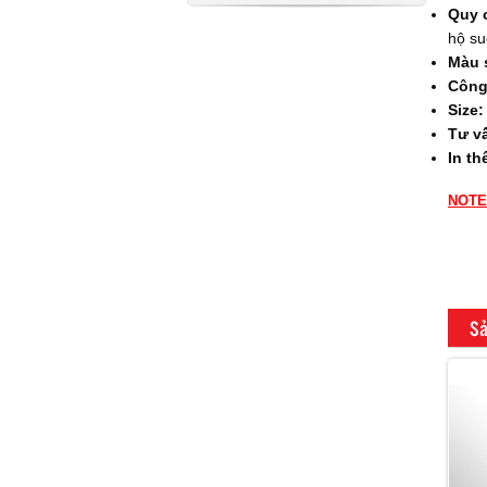
Quy 
hộ su
Màu 
Công
Size:
Tư v
In th
NOTE
Sả