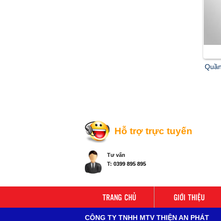
Quần
Hỗ trợ trực tuyến
Tư vấn
T:
0399 895 895
TRANG CHỦ
GIỚI THIỆU
CÔNG TY TNHH MTV THIỆN AN PHÁT