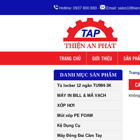
Hotline: 0937 800 880
-
Email: sales10thi
TRANG CHỦ
GIỚI THIỆU
SẢN PH
Trang
DANH MỤC SẢN PHẨM
CA
Tủ locker 12 ngăn TU984-3K
MÁY IN BILL & MÃ VẠCH
Không 
XỐP HƠI
Mút xốp PE FOAM
Kệ Dụng Cụ
Máy Đóng Đai Cầm Tay