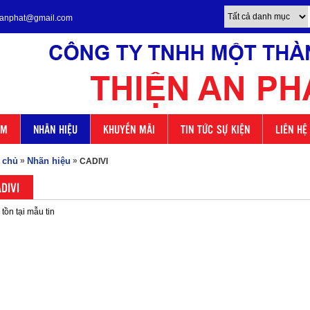
enanphat@gmail.com
ẨM
NHÃN HIỆU
KHUYẾN MÃI
TIN TỨC SỰ KIỆN
LIÊN HỆ
 chủ
»
Nhãn hiệu
»
CADIVI
DIVI
tồn tại mẫu tin