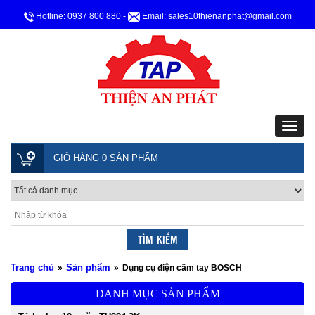
Hotline: 0937 800 880
-
Email: sales10thienanphat@gmail.com
GIỎ HÀNG 0 SẢN PHẨM
Trang chủ
Sản phẩm
»
»
Dụng cụ điện cầm tay BOSCH
DANH MỤC SẢN PHẨM