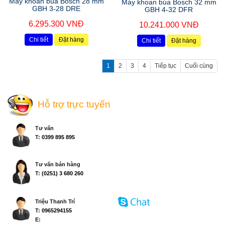
Máy khoan búa Bosch 28 mm
Máy khoan búa Bosch 32 mm
GBH 3-28 DRE
GBH 4-32 DFR
6.295.300 VNĐ
10.241.000 VNĐ
Chi tiết
Đặt hàng
Chi tiết
Đặt hàng
1
2
3
4
Tiếp tục
Cuối cùng
Hỗ trợ trực tuyến
Tư vấn
T:
0399 895 895
Tư vấn bán hàng
T:
(0251) 3 680 260
Triệu Thanh Trí
T:
0965294155
E: