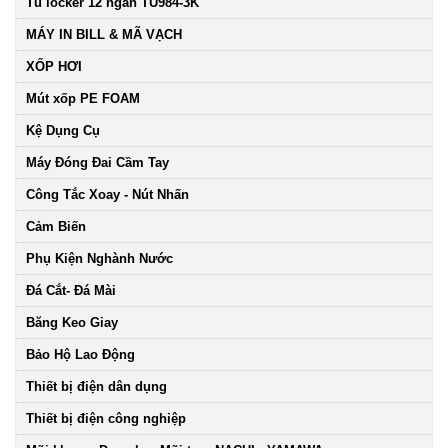
Tủ locker 12 ngăn TU984-3K
MÁY IN BILL & MÃ VẠCH
XỐP HƠI
Mút xốp PE FOAM
Kệ Dụng Cụ
Máy Đóng Đai Cầm Tay
Công Tắc Xoay - Nút Nhấn
Cảm Biến
Phụ Kiện Nghành Nước
Đá Cắt- Đá Mài
Băng Keo Giay
Bảo Hộ Lao Động
Thiết bị điện dân dụng
Thiết bị điện công nghiệp