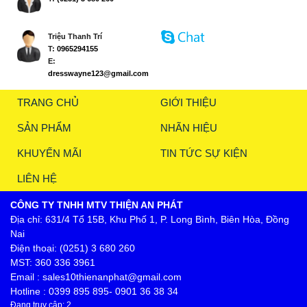
Triệu Thanh Trí
T:
0965294155
E:
dresswayne123@gmail.com
TRANG CHỦ
GIỚI THIỆU
SẢN PHẨM
NHÃN HIỆU
KHUYẾN MÃI
TIN TỨC SỰ KIỆN
LIÊN HỆ
CÔNG TY TNHH MTV THIỆN AN PHÁT
Địa chỉ: 631/4 Tổ 15B, Khu Phố 1, P. Long Bình, Biên Hòa, Đồng
Nai
Điện thoại: (0251) 3 680 260
MST: 360 336 3961
Email : sales10thienanphat@gmail.com
Hotline : 0399 895 895- 0901 36 38 34
Đang truy cập: 2