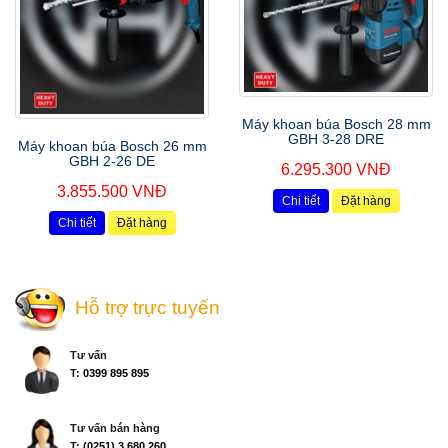
Máy khoan búa Bosch 28 mm
GBH 3-28 DRE
Máy khoan búa Bosch 26 mm
GBH 2-26 DE
6.295.300 VNĐ
3.855.500 VNĐ
Chi tiết
Đặt hàng
Chi tiết
Đặt hàng
Hỗ trợ trực tuyến
Tư vấn
T:
0399 895 895
Tư vấn bán hàng
T:
(0251) 3 680 260