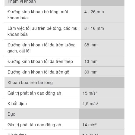
Phạm vi khoan
Đường kính khoan bê tông, mũi
4 - 26 mm
khoan búa
Làm việc tối ưu trên bê tông, các mũi
8 - 16 mm
khoan búa
Đường kính khoan tối đa trên tường
68 mm
gạch, cắt lõi
Đường kính khoan tối đa trên thép
13 mm
Đường kính khoan tối đa trên gỗ
30 mm
Khoan búa trên bê tông
Giá trị phát tán dao động ah
15 m/s²
K bất định
1,5 m/s²
Đục
Giá trị phát tán dao động ah
14 m/s²
K bất định
1,5 m/s²