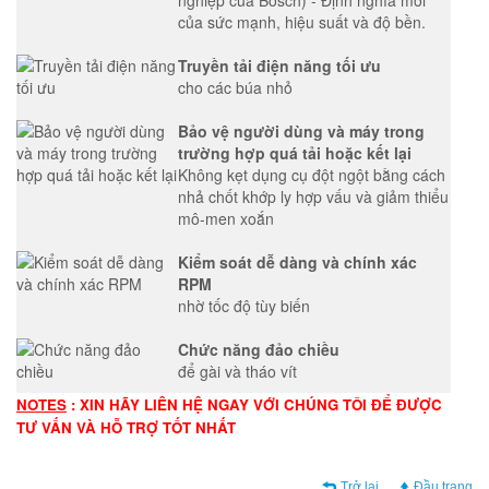
của sức mạnh, hiệu suất và độ bền.
Truyền tải điện năng tối ưu
cho các búa nhỏ
Bảo vệ người dùng và máy trong
trường hợp quá tải hoặc kết lại
Không kẹt dụng cụ đột ngột bằng cách
nhả chốt khớp ly hợp vấu và giảm thiểu
mô-men xoắn
Kiểm soát dễ dàng và chính xác
RPM
nhờ tốc độ tùy biến
Chức năng đảo chiều
để gài và tháo vít
NOTES
: XIN HÃY LIÊN HỆ NGAY VỚI CHÚNG TÔI ĐỂ ĐƯỢC
TƯ VẤN VÀ HỖ TRỢ TỐT NHẤT
Trở lại
Đầu trang