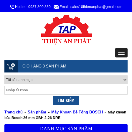
Hotline: 0937 800 880
-
Email: sales10thienanphat@gmail.com
GIỎ HÀNG 0 SẢN PHẨM
Trang chủ
Sản phẩm
Máy Khoan Bê Tông BOSCH
»
»
»
Máy khoan
búa Bosch 26 mm GBH 2-26 DRE
DANH MỤC SẢN PHẨM