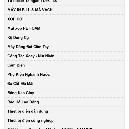
Tủ locker 12 ngăn TU984-3K
MÁY IN BILL & MÃ VẠCH
XỐP HƠI
Mút xốp PE FOAM
Kệ Dụng Cụ
Máy Đóng Đai Cầm Tay
Công Tắc Xoay - Nút Nhấn
Cảm Biến
Phụ Kiện Nghành Nước
Đá Cắt- Đá Mài
Băng Keo Giay
Bảo Hộ Lao Động
Thiết bị điện dân dụng
Thiết bị điện công nghiệp