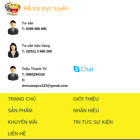
Hỗ trợ trực tuyến
Tư vấn
T:
0399 895 895
Tư vấn bán hàng
T:
(0251) 3 680 260
Triệu Thanh Trí
T:
0965294155
E:
dresswayne123@gmail.com
TRANG CHỦ
GIỚI THIỆU
SẢN PHẨM
NHÃN HIỆU
KHUYẾN MÃI
TIN TỨC SỰ KIỆN
LIÊN HỆ