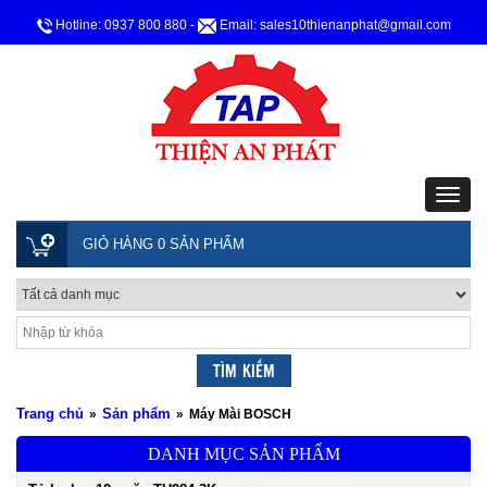
Hotline: 0937 800 880
-
Email: sales10thienanphat@gmail.com
GIỎ HÀNG 0 SẢN PHẨM
Trang chủ
Sản phẩm
»
»
Máy Mài BOSCH
DANH MỤC SẢN PHẨM