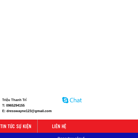
Triệu Thanh Trí
T:
0965294155
E:
dresswayne123@gmail.com
TIN TỨC SỰ KIỆN
LIÊN HỆ