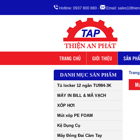
Hotline: 0937 800 880
-
Email: sales10thi
TRANG CHỦ
GIỚI THIỆU
SẢN PH
Trang
DANH MỤC SẢN PHẨM
Má
Tủ locker 12 ngăn TU984-3K
MÁY IN BILL & MÃ VẠCH
XỐP HƠI
Mút xốp PE FOAM
Kệ Dụng Cụ
Máy Đóng Đai Cầm Tay