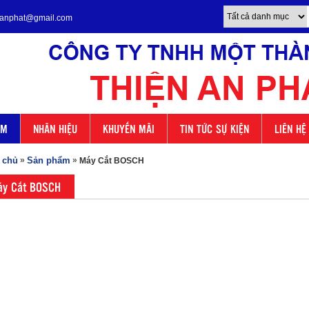
enanphat@gmail.com
ẨM
NHÃN HIỆU
KHUYẾN MÃI
TIN TỨC SỰ KIỆN
LIÊN HỆ
 chủ
»
Sản phẩm
»
Máy Cắt BOSCH
y Cắt BOSCH