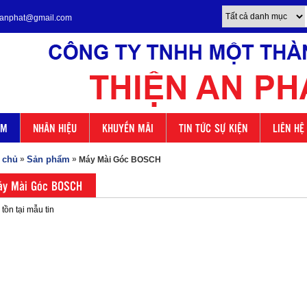
enanphat@gmail.com
ẨM
NHÃN HIỆU
KHUYẾN MÃI
TIN TỨC SỰ KIỆN
LIÊN HỆ
 chủ
»
Sản phẩm
»
Máy Mài Góc BOSCH
y Mài Góc BOSCH
tồn tại mẫu tin