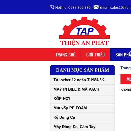
Hotline: 0937 800 880
-
Email: sales10thi
TRANG CHỦ
GIỚI THIỆU
SẢN PH
Trang
DANH MỤC SẢN PHẨM
Má
Tủ locker 12 ngăn TU984-3K
MÁY IN BILL & MÃ VẠCH
Không 
XỐP HƠI
Mút xốp PE FOAM
Kệ Dụng Cụ
Máy Đóng Đai Cầm Tay