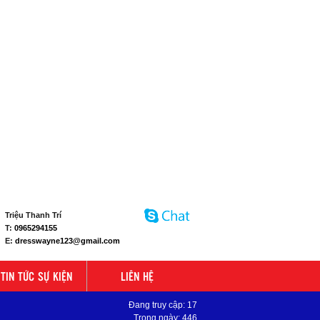
Triệu Thanh Trí
T:
0965294155
E:
dresswayne123@gmail.com
TIN TỨC SỰ KIỆN
LIÊN HỆ
Đang truy cập: 17
Trong ngày: 446