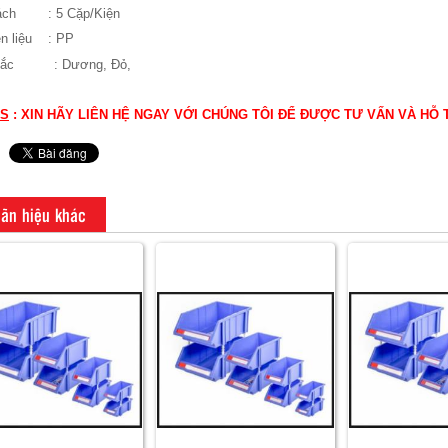
ách
: 5 Cặp/Kiện
n liệu : PP
 sắc :
Dương,
Đỏ,
S
: XIN HÃY LIÊN HỆ NGAY VỚI CHÚNG TÔI ĐỂ ĐƯỢC TƯ VẤN VÀ HỖ
ãn hiệu khác