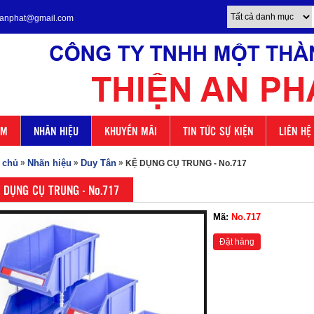
enanphat@gmail.com
ẨM
NHÃN HIỆU
KHUYẾN MÃI
TIN TỨC SỰ KIỆN
LIÊN HỆ
 chủ
»
Nhãn hiệu
»
Duy Tân
»
KỆ DỤNG CỤ TRUNG - No.717
 DỤNG CỤ TRUNG - No.717
Mã:
No.717
Đặt hàng