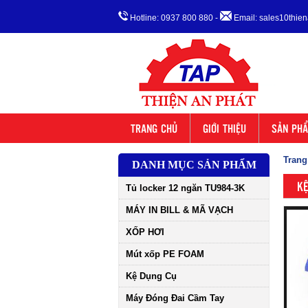
Hotline: 0937 800 880
-
Email: sales10thi
TRANG CHỦ
GIỚI THIỆU
SẢN PH
Trang
DANH MỤC SẢN PHẨM
KỆ
Tủ locker 12 ngăn TU984-3K
MÁY IN BILL & MÃ VẠCH
XỐP HƠI
Mút xốp PE FOAM
Kệ Dụng Cụ
Máy Đóng Đai Cầm Tay