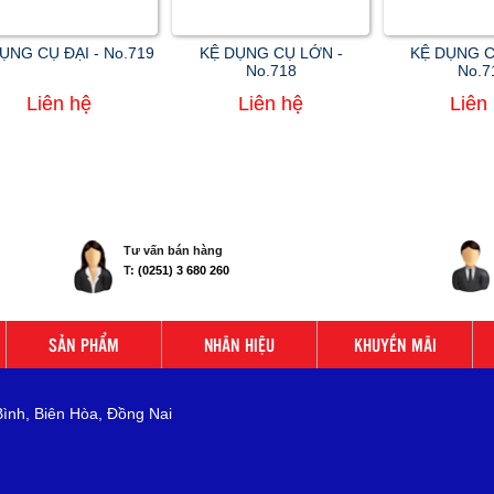
ỤNG CỤ ĐẠI - No.719
KỆ DỤNG CỤ LỚN -
KỆ DỤNG C
No.718
No.7
Liên hệ
Liên hệ
Liên
Tư vấn bán hàng
T:
(0251) 3 680 260
SẢN PHẨM
NHÃN HIỆU
KHUYẾN MÃI
Bình, Biên Hòa, Đồng Nai