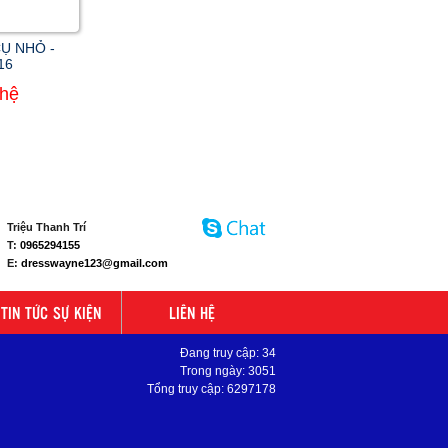
Ụ NHỎ -
16
 hệ
Triệu Thanh Trí
T:
0965294155
E:
dresswayne123@gmail.com
TIN TỨC SỰ KIỆN
LIÊN HỆ
Đang truy cập: 34
Trong ngày: 3051
Tổng truy cập: 6297178