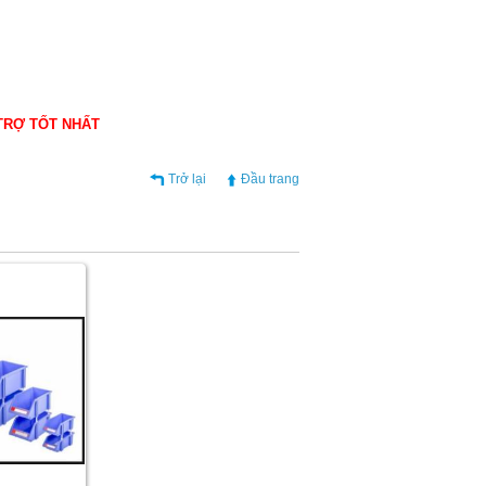
 TRỢ TỐT NHẤT
Trở lại
Đầu trang