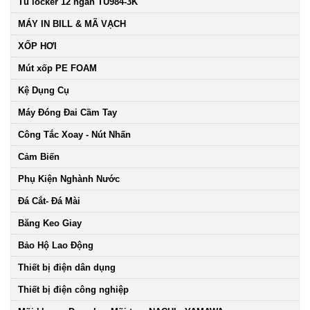
Tủ locker 12 ngăn TU984-3K
MÁY IN BILL & MÃ VẠCH
XỐP HƠI
Mút xốp PE FOAM
Kệ Dụng Cụ
Máy Đóng Đai Cầm Tay
Công Tắc Xoay - Nút Nhấn
Cảm Biến
Phụ Kiện Nghành Nước
Đá Cắt- Đá Mài
Băng Keo Giay
Bảo Hộ Lao Động
Thiết bị điện dân dụng
Thiết bị điện công nghiệp