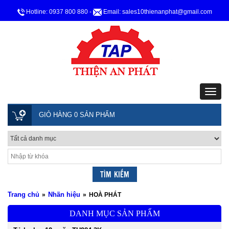
Hotline: 0937 800 880
-
Email: sales10thienanphat@gmail.com
GIỎ HÀNG 0 SẢN PHẨM
Trang chủ
Nhãn hiệu
»
»
HOÀ PHÁT
DANH MỤC SẢN PHẨM