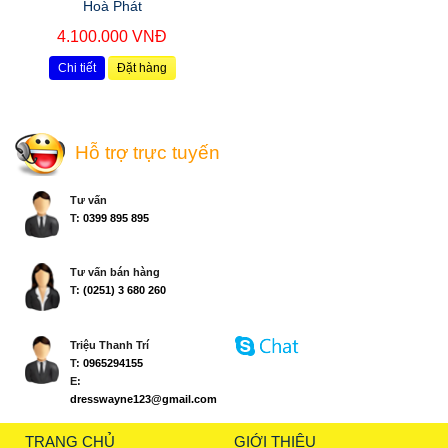
Hoà Phát
4.100.000 VNĐ
Chi tiết
Đặt hàng
Hỗ trợ trực tuyến
Tư vấn
T:
0399 895 895
Tư vấn bán hàng
T:
(0251) 3 680 260
Triệu Thanh Trí
T:
0965294155
E:
dresswayne123@gmail.com
TRANG CHỦ
GIỚI THIỆU