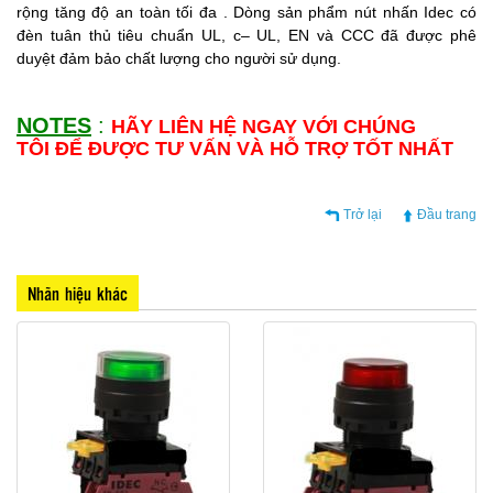
rộng tăng độ an toàn tối đa . Dòng sản phẩm nút nhấn Idec có
đèn tuân thủ tiêu chuẩn UL, c– UL, EN và CCC đã được phê
duyệt đảm bảo chất lượng cho người sử dụng.
NOTES
:
HÃY LIÊN HỆ NGAY VỚI CHÚNG
TÔI ĐỂ ĐƯỢC TƯ VẤN VÀ HỖ TRỢ TỐT NHẤT
Trở lại
Đầu trang
Nhãn hiệu khác