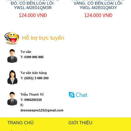
ĐỎ, CÓ ĐÈN,LOẠI LỒI:
VÀNG, CÓ ĐÈN,LOẠI LỒI:
YW1L-M2E01QM3R
YW1L-M2E01QM3Y
124.000 VNĐ
124.000 VNĐ
Hỗ trợ trực tuyến
Tư vấn
T:
0399 895 895
Tư vấn bán hàng
T:
(0251) 3 680 260
Triệu Thanh Trí
T:
0965294155
E:
dresswayne123@gmail.com
TRANG CHỦ
GIỚI THIỆU