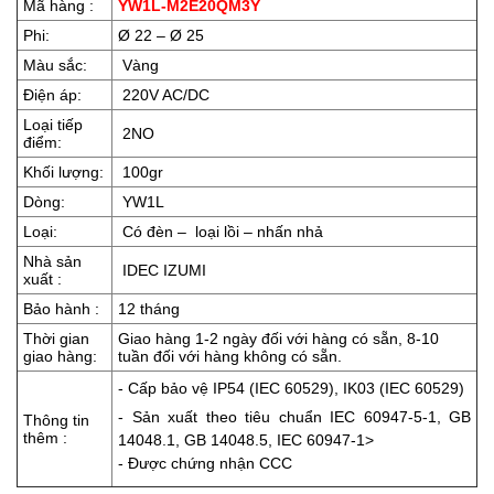
Mã hàng :
YW1L-M2E20QM3Y
Phi:
Ø 22 – Ø 25
Màu sắc:
Vàng
Điện áp:
220V AC/DC
Loại tiếp
2NO
điểm:
Khối lượng:
100gr
Dòng:
YW1L
Loại:
Có đèn – loại lồi – nhấn nhả
Nhà sản
IDEC IZUMI
xuất :
Bảo hành :
12 tháng
Thời gian
Giao hàng 1-2 ngày đối với hàng có sẵn, 8-10
giao hàng:
tuần đối với hàng không có sẵn.
- Cấp bảo vệ IP54 (IEC 60529), IK03 (IEC 60529)
- Sản xuất theo tiêu chuẩn IEC 60947-5-1, GB
Thông tin
thêm :
14048.1, GB 14048.5, IEC 60947-1>
- Được chứng nhận CCC