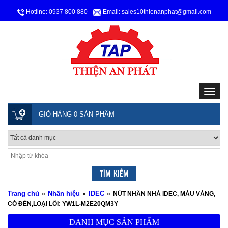
Hotline: 0937 800 880
-
Email: sales10thienanphat@gmail.com
GIỎ HÀNG 0 SẢN PHẨM
Trang chủ
Nhãn hiệu
IDEC
»
»
»
NÚT NHẤN NHẢ IDEC, MÀU VÀNG,
CÓ ĐÈN,LOẠI LỒI: YW1L-M2E20QM3Y
DANH MỤC SẢN PHẨM