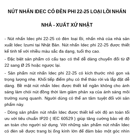
NÚT NHẤN IDEC CÓ ĐÈN PHI 22-25 LOẠI LỒI NHẤN
NHẢ - XUẤT XỨ NHẬT
- Nút nhấn Idec phi 22-25 có đèn loại lồi, nhấn nhả của nhà sản
xuất Idec Izumi tại Nhật Bản. Nút nhấn Idec phi 22-25 được thiết
kế tinh tế với nhiều màu sắc đa dạng, tuổi thọ cao.
- Đặc biệt sản phẩm có cấu tạo có thể dễ dàng chuyển đổi từ Ø
22 sang Ø 25 hoặc ngược lại.
- Sản phẩm nút nhấn Idec phi 22-25 có kích thước nhỏ gọn và
trọng lượng nhẹ. Khối tiếp điểm phụ có thể tháo rời và lắp đặt dễ
dàng. Bề mặt nút nhấn Idec được thiết kế ngăn không cho ánh
sáng làm chói nút đồng thời làm giảm phản xạ của ánh sáng môi
trường xung quanh. Người dùng có thể an tâm tuyệt đối với sản
phẩm này.
- Dòng sản phẩm nút nhấn Idec được thiết kế với độ an toàn tối
ưu với tiêu chuẩn IP20 ( IEC 60529 ) giúp tăng cường bảo vệ độ
an toàn cho người sử dụng. Với những sản phẩm nút nhấn Idec
có đèn sẽ được trang bị ống kính lớn để đảm bảo một góc nhìn