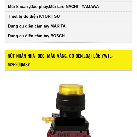
Mũi khoan ,Dao phay,Mũi taro NACHI - YAMAWA
Thiết bị đo điện KYORITSU
Dụng cụ điện cầm tay MAKITA
Dụng cụ điện cầm tay BOSCH
NÚT NHẤN NHẢ IDEC, MÀU VÀNG, CÓ ĐÈN,LOẠI LỒI: YW1L-
M2E20QM3Y