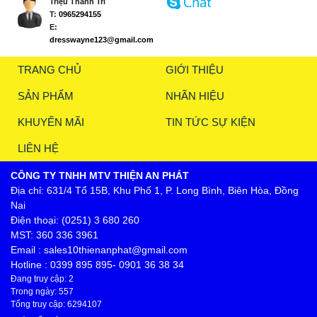
Triệu Thanh Trí
T:
0965294155
E:
dresswayne123@gmail.com
TRANG CHỦ
GIỚI THIỆU
SẢN PHẨM
NHÃN HIỆU
KHUYẾN MÃI
TIN TỨC SỰ KIỆN
LIÊN HỆ
CÔNG TY TNHH MTV THIỆN AN PHÁT
Địa chỉ: 631/4 Tổ 15B, Khu Phố 1, P. Long Bình, Biên Hòa, Đồng
Nai
Điện thoại: (0251) 3 680 260
MST: 360 336 3961
Email : sales10thienanphat@gmail.com
Hotline : 0399 895 895- 0901 36 38 34
Đang truy cập: 2
Trong ngày: 557
Tổng truy cập: 6294107