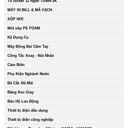
Tủ locker 12 ngăn TU984-3K
MÁY IN BILL & MÃ VẠCH
XỐP HƠI
Mút xốp PE FOAM
Kệ Dụng Cụ
Máy Đóng Đai Cầm Tay
Công Tắc Xoay - Nút Nhấn
Cảm Biến
Phụ Kiện Nghành Nước
Đá Cắt- Đá Mài
Băng Keo Giay
Bảo Hộ Lao Động
Thiết bị điện dân dụng
Thiết bị điện công nghiệp