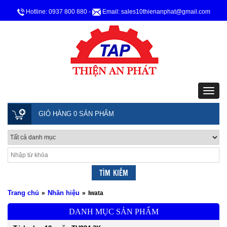
Hotline: 0937 800 880
-
Email: sales10thienanphat@gmail.com
GIỎ HÀNG 0 SẢN PHẨM
Trang chủ
Nhãn hiệu
»
»
Iwata
DANH MỤC SẢN PHẨM