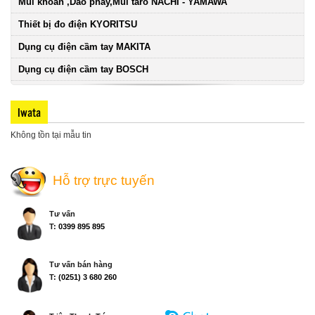
Mũi khoan ,Dao phay,Mũi taro NACHI - YAMAWA
Thiết bị đo điện KYORITSU
Dụng cụ điện cầm tay MAKITA
Dụng cụ điện cầm tay BOSCH
Iwata
Không tồn tại mẫu tin
Hỗ trợ trực tuyến
Tư vấn
T:
0399 895 895
Tư vấn bán hàng
T:
(0251) 3 680 260