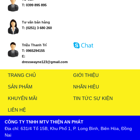
T:
0399 895 895
Tư vấn bán hàng
T:
(0251) 3 680 260
Triệu Thanh Trí
T:
0965294155
E:
dresswayne123@gmail.com
TRANG CHỦ
GIỚI THIỆU
SẢN PHẨM
NHÃN HIỆU
KHUYẾN MÃI
TIN TỨC SỰ KIỆN
LIÊN HỆ
CÔNG TY TNHH MTV THIỆN AN PHÁT
Địa chỉ: 631/4 Tổ 15B, Khu Phố 1, P. Long Bình, Biên Hòa, Đồng
Nai