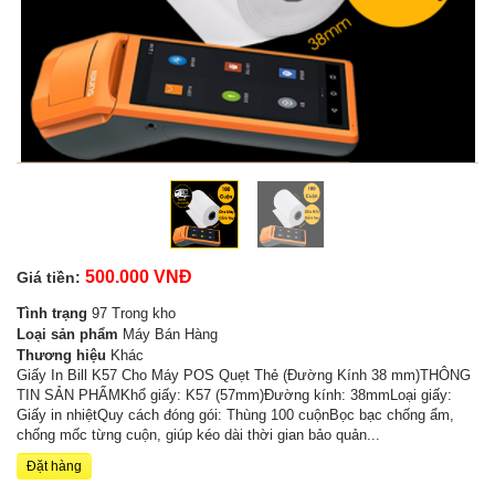
500.000 VNĐ
Giá tiền:
Tình trạng
97 Trong kho
Loại sản phẩm
Máy Bán Hàng
Thương hiệu
Khác
Giấy In Bill K57 Cho Máy POS Quẹt Thẻ (Đường Kính 38 mm)THÔNG
TIN SẢN PHẨMKhổ giấy: K57 (57mm)Đường kính: 38mmLoại giấy:
Giấy in nhiệtQuy cách đóng gói: Thùng 100 cuộnBọc bạc chống ẩm,
chống mốc từng cuộn, giúp kéo dài thời gian bảo quản...
Đặt hàng