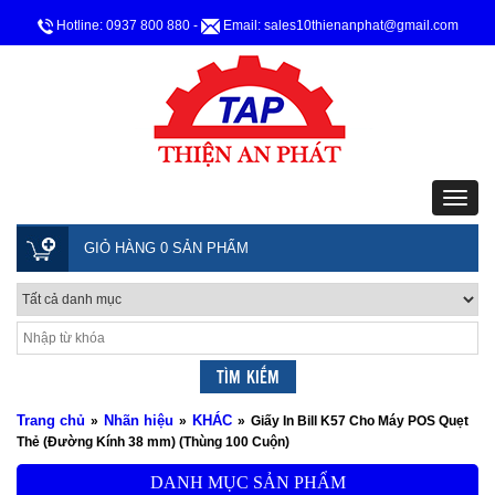
Hotline: 0937 800 880
-
Email: sales10thienanphat@gmail.com
GIỎ HÀNG 0 SẢN PHẨM
Trang chủ
Nhãn hiệu
KHÁC
»
»
»
Giấy In Bill K57 Cho Máy POS Quẹt
Thẻ (Đường Kính 38 mm) (Thùng 100 Cuộn)
DANH MỤC SẢN PHẨM