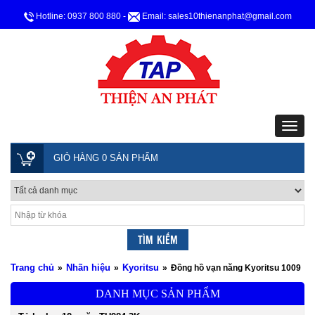
Hotline: 0937 800 880
-
Email: sales10thienanphat@gmail.com
GIỎ HÀNG 0 SẢN PHẨM
Trang chủ
Nhãn hiệu
Kyoritsu
»
»
»
Đồng hồ vạn năng Kyoritsu 1009
DANH MỤC SẢN PHẨM