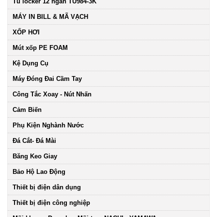
Tủ locker 12 ngăn TU984-3K
MÁY IN BILL & MÃ VẠCH
XỐP HƠI
Mút xốp PE FOAM
Kệ Dụng Cụ
Máy Đóng Đai Cầm Tay
Công Tắc Xoay - Nút Nhấn
Cảm Biến
Phụ Kiện Nghành Nước
Đá Cắt- Đá Mài
Băng Keo Giay
Bảo Hộ Lao Động
Thiết bị điện dân dụng
Thiết bị điện công nghiệp