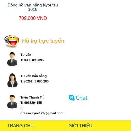
Đồng hồ vạn năng Kyoritsu
1018
709.000 VNĐ
Hỗ trợ trực tuyến
Tư vấn
T:
0399 895 895
Tư vấn bán hàng
T:
(0251) 3 680 260
Triệu Thanh Trí
T:
0965294155
E:
dresswayne123@gmail.com
TRANG CHỦ
GIỚI THIỆU