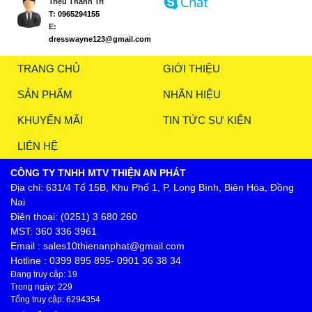
Triệu Thanh Trí
T:
0965294155
E:
dresswayne123@gmail.com
TRANG CHỦ
GIỚI THIỆU
SẢN PHẨM
NHÃN HIỆU
KHUYẾN MÃI
TIN TỨC SỰ KIỆN
LIÊN HỆ
CÔNG TY TNHH MTV THIỆN AN PHÁT
Địa chỉ: 631/4 Tổ 15B, Khu Phố 1, P. Long Bình, Biên Hòa, Đồng
Nai
Điện thoại: (0251) 3 680 260
MST: 360 336 3961
Email : sales10thienanphat@gmail.com
Hotline : 0399 895 895- 0901 36 38 34
Đang truy cập: 19
Trong ngày: 229
Tổng truy cập: 6294354