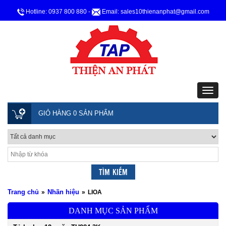
Hotline: 0937 800 880
-
Email: sales10thienanphat@gmail.com
GIỎ HÀNG 0 SẢN PHẨM
Trang chủ
Nhãn hiệu
»
»
LIOA
DANH MỤC SẢN PHẨM