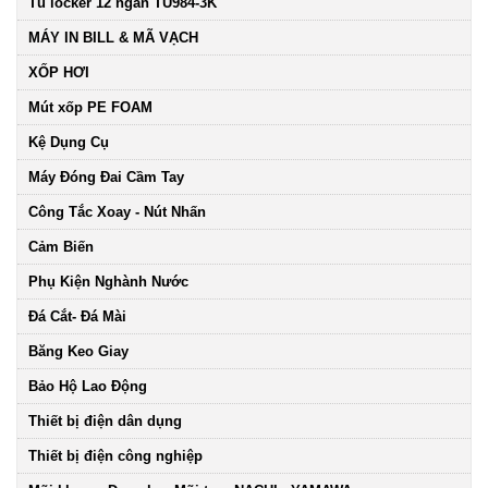
Tủ locker 12 ngăn TU984-3K
MÁY IN BILL & MÃ VẠCH
XỐP HƠI
Mút xốp PE FOAM
Kệ Dụng Cụ
Máy Đóng Đai Cầm Tay
Công Tắc Xoay - Nút Nhấn
Cảm Biến
Phụ Kiện Nghành Nước
Đá Cắt- Đá Mài
Băng Keo Giay
Bảo Hộ Lao Động
Thiết bị điện dân dụng
Thiết bị điện công nghiệp