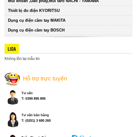
Mũi khoan ,Dao phay,Mũi taro NACHI - YAMAWA
Thiết bị đo điện KYORITSU
Dụng cụ điện cầm tay MAKITA
Dụng cụ điện cầm tay BOSCH
LIOA
Không tồn tại mẫu tin
Hỗ trợ trực tuyến
Tư vấn
T:
0399 895 895
Tư vấn bán hàng
T:
(0251) 3 680 260