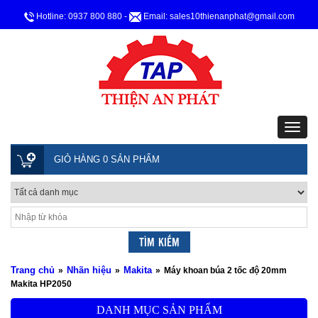
Hotline: 0937 800 880
-
Email: sales10thienanphat@gmail.com
GIỎ HÀNG 0 SẢN PHẨM
Trang chủ
Nhãn hiệu
Makita
»
»
»
Máy khoan búa 2 tốc độ 20mm
Makita HP2050
DANH MỤC SẢN PHẨM