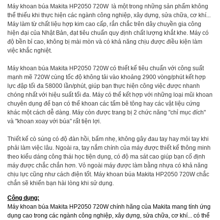
Máy khoan búa Makita HP2050 720W là một trong những sản phẩm không
thể thiếu khi thực hiện các ngành công nghiệp, xây dựng, sửa chữa, cơ khí...
Máy làm từ chất liệu hợp kim cao cấp, rắn chắc trên dây chuyền gia công
hiện đại của Nhật Bản, đạt tiêu chuẩn quy định chất lượng khắt khe. Máy có
độ bền bỉ cao, không bị mài mòn và có khả năng chịu được điều kiện làm
việc khắc nghiệt.
Máy khoan búa Makita HP2050 720W có thiết kế tiêu chuẩn với công suất
mạnh mẽ 720W cùng tốc độ không tải vào khoảng 2900 vòng/phút kết hợp
lực đập tối đa 58000 lần/phút, giúp bạn thực hiện công việc được nhanh
chóng nhất với hiệu suất tối đa. Máy có thể kết hợp với những loại mũi khoan
chuyên dụng để bạn có thể khoan các tấm bê tông hay các vật liệu cứng
khác một cách dễ dàng. Máy còn được trang bị 2 chức năng "chỉ mục đích"
và "khoan xoay với búa" rất tiện lợi.
Thiết kế cò súng có độ đàn hồi, bấm nhẹ, không gây đau tay hay mỏi tay khi
phải làm việc lâu. Ngoài ra, tay nắm chính của máy được thiết kế thông minh
theo kiểu dáng công thái học tiện dụng, có độ ma sát cao giúp bạn cố định
máy được chắc chắn hơn. Vỏ ngoài máy được làm bằng nhựa có khả năng
chịu lực cũng như cách điện tốt. Máy khoan búa Makita HP2050 720W chắc
chắn sẽ khiến bạn hài lòng khi sử dụng.
Công dụng:
Máy khoan búa Makita HP2050 720W chính hãng của Makita mang tính ứng
dụng cao trong các ngành công nghiệp, xây dựng, sửa chữa, cơ khí... có thể