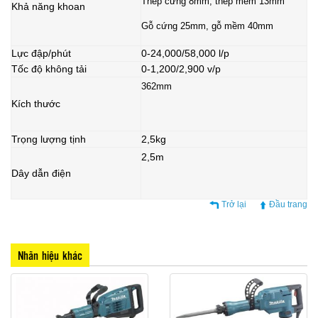
Thép cứng 8mm, thép mềm 13mm
Khả năng khoan
Gỗ cứng 25mm, gỗ mềm 40mm
Lực đập/phút
0-24,000/58,000 l/p
Tốc độ không tải
0-1,200/2,900 v/p
362mm
Kích thước
Trọng lượng tịnh
2,5kg
2,5m
Dây dẫn điện
Trở lại
Đầu trang
Nhãn hiệu khác