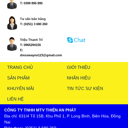
T:
0399 895 895
Tư vấn bán hàng
T:
(0251) 3 680 260
Triệu Thanh Trí
T:
0965294155
E:
dresswayne123@gmail.com
TRANG CHỦ
GIỚI THIỆU
SẢN PHẨM
NHÃN HIỆU
KHUYẾN MÃI
TIN TỨC SỰ KIỆN
LIÊN HỆ
CÔNG TY TNHH MTV THIỆN AN PHÁT
Địa chỉ: 631/4 Tổ 15B, Khu Phố 1, P. Long Bình, Biên Hòa, Đồng
Nai