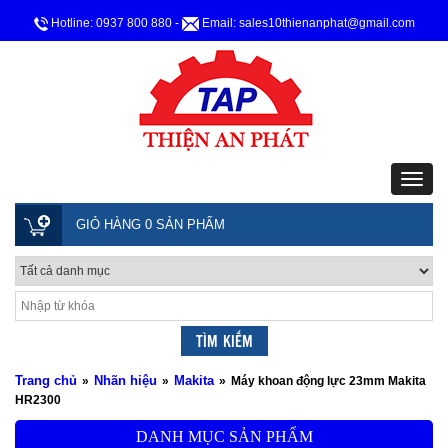
Hotline: 0937 800 880
-
Email: sales10thienanphat@gmail.com
GIỎ HÀNG 0 SẢN PHẨM
Trang chủ
Nhãn hiệu
Makita
»
»
»
Máy khoan động lực 23mm Makita
HR2300
DANH MỤC SẢN PHẨM