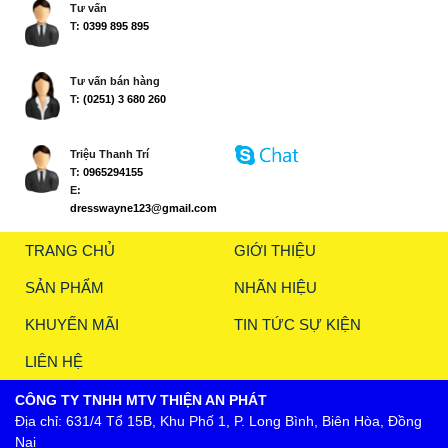
Tư vấn
T:
0399 895 895
Tư vấn bán hàng
T:
(0251) 3 680 260
Triệu Thanh Trí
T:
0965294155
E:
dresswayne123@gmail.com
TRANG CHỦ
GIỚI THIỆU
SẢN PHẨM
NHÃN HIỆU
KHUYẾN MÃI
TIN TỨC SỰ KIỆN
LIÊN HỆ
CÔNG TY TNHH MTV THIỆN AN PHÁT
Địa chỉ: 631/4 Tổ 15B, Khu Phố 1, P. Long Bình, Biên Hòa, Đồng
Nai