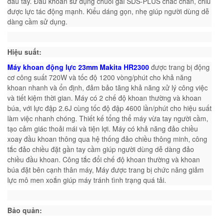
đau tay. Đầu khoan sử dụng chuôi gài SDS-PLUS chắc chắn, chiu
được lực tác động mạnh. Kiểu dáng gọn, nhẹ giúp người dùng dễ
dàng cầm sử dụng.
Hiệu suất:
Máy khoan động lực 23mm Makita HR2300
được trang bị động
cơ công suất 720W và tốc độ 1200 vòng/phút cho khả năng
khoan nhanh và ổn định, đảm bảo tăng khả năng xử lý công việc
và tiết kiệm thời gian. Máy có 2 chế độ khoan thường và khoan
búa, với lực đập 2.6J cùng tốc độ đập 4600 lần/phút cho hiệu suất
làm việc nhanh chóng. Thiết kế tổng thể máy vừa tay người cầm,
tạo cảm giác thoải mái và tiện lợi. Máy có khả năng đảo chiều
xoay đầu khoan thông qua hệ thống đảo chiều thông minh, công
tắc đảo chiều đặt gần tay cầm giúp người dùng dễ dàng đảo
chiều đầu khoan. Công tắc đổi chế độ khoan thường và khoan
búa đặt bên cạnh thân máy, Máy được trang bị chức năng giảm
lực mô men xoắn giúp máy tránh tình trạng quá tải.
Bảo quản: