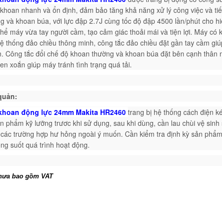
khoan nhanh và ổn định, đảm bảo tăng khả năng xử lý công việc và tiế
g và khoan búa, với lực đập 2.7J cùng tốc độ đập 4500 lần/phút cho hi
thể máy vừa tay người cầm, tạo cảm giác thoải mái và tiện lợi. Máy c
ệ thống đảo chiều thông minh, công tắc đảo chiều đặt gần tay cầm gi
. Công tắc đổi chế độ khoan thường và khoan búa đặt bên cạnh thân 
n xoắn giúp máy tránh tình trạng quá tải.
quản:
khoan động lực 24mm Makita HR2460
trang bị hệ thống cách điện k
ản phẩm kỹ lưỡng trươc khi sử dụng, sau khi dùng, cần lau chùi vệ si
 các trường hợp hư hỏng ngoài ý muốn. Cần kiểm tra định kỳ sản phẩm,
ong suốt quá trình hoạt động.
hưa bao gồm VAT