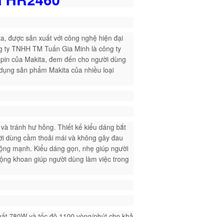
a, được sản xuất với công nghệ hiện đại
ng ty TNHH TM Tuấn Gia Minh là công ty
 pin của Makita, đem đến cho người dùng
dụng sản phẩm Makita của nhiều loại
 và tránh hư hỏng. Thiết kế kiểu dáng bắt
ời dùng cầm thoải mái và không gây đau
động mạnh. Kiểu dáng gọn, nhẹ giúp người
động khoan giúp người dùng làm việc trong
uất 780W và tốc độ 1100 vòng/phút cho khả