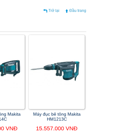
Trở lại
Đầu trang
ông Makita
Máy đục bê tông Makita
14C
HM1213C
00 VNĐ
15.557.000 VNĐ