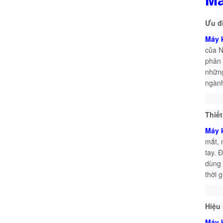
Ưu đ
Máy 
của N
phân 
những
ngành
Thiết
Máy 
mắt, 
tay. 
dùng 
thời g
Hiệu 
Máy 