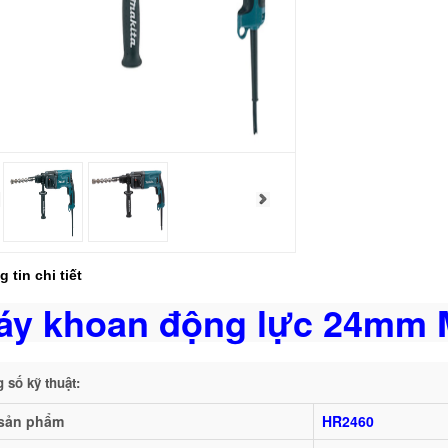
 tin chi tiết
áy khoan động lực 24mm 
 số kỹ thuật:
sản phẩm
HR2460