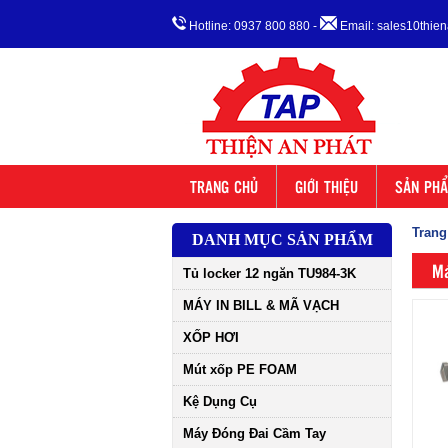
Hotline: 0937 800 880
-
Email: sales10thi
TRANG CHỦ
GIỚI THIỆU
SẢN PH
Trang
DANH MỤC SẢN PHẨM
Má
Tủ locker 12 ngăn TU984-3K
MÁY IN BILL & MÃ VẠCH
XỐP HƠI
Mút xốp PE FOAM
Kệ Dụng Cụ
Máy Đóng Đai Cầm Tay