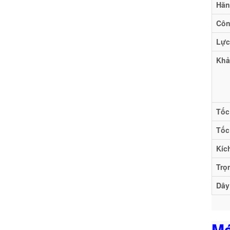
Hãn
Côn
Lực
Khả
Tốc
Tốc
Kíc
Trọ
Dây
Má