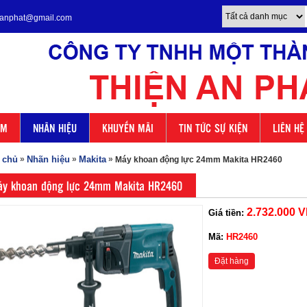
enanphat@gmail.com
ẨM
NHÃN HIỆU
KHUYẾN MÃI
TIN TỨC SỰ KIỆN
LIÊN HỆ
 chủ
»
Nhãn hiệu
»
Makita
»
Máy khoan động lực 24mm Makita HR2460
y khoan động lực 24mm Makita HR2460
2.732.000 
Giá tiền:
Mã:
HR2460
Đặt hàng