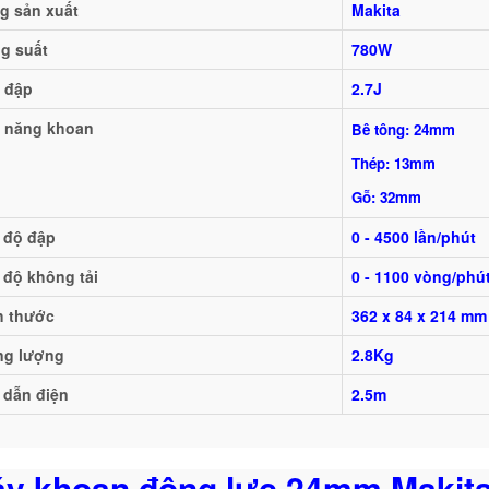
g sản xuất
Makita
g suất
780W
 đập
2.7J
 năng khoan
Bê tông: 24mm
Thép: 13mm
Gỗ: 32mm
 độ đập
0 - 4500 lần/phút
 độ không tải
0 - 1100 vòng/phú
h thước
362 x 84 x 214 mm
ng lượng
2.8Kg
 dẫn điện
2.5m
y khoan động lực 24mm Makit