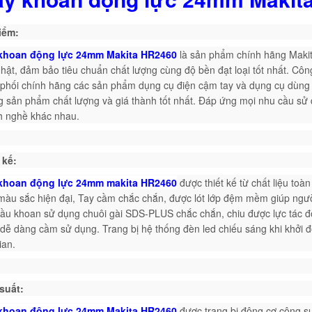
iểm:
khoan động lực 24mm Makita HR2460
l
à sản phẩm chính hãng Makit
hật, đảm bảo tiêu chuẩn chất lượng cùng độ bền đạt loại tốt nhất. Cô
phối chính hãng các sản phẩm dụng cụ điện cậm tay và dụng cụ dùng
 sản phẩm chất lượng và giá thành tốt nhất. Đáp ứng mọi nhu cầu sử 
 nghề khác nhau.
 kế:
khoan động lực 24mm makita HR2460
được thiết kế từ chất liệu
toàn
màu sắc hiện đại, Tay cầm chắc chắn, được lót lớp đệm mềm giúp ngư
Đầu khoan sử dụng chuôi gài SDS-PLUS chắc chắn, chiu được lực tác 
dễ dàng cầm sử dụng. Trang bị hệ thống đèn led chiếu sáng khi khởi 
ian.
suất:
khoan động lực 24mm Makita HR2460
được trang bị động cơ công s