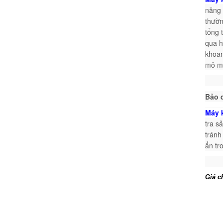
năng 
thườn
tổng 
qua h
khoan
mô me
Bảo 
Máy 
tra s
tránh
ẩn tr
Giá c