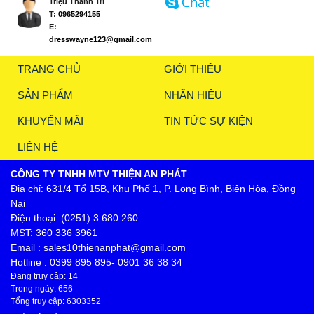
Triệu Thanh Trí
T:
0965294155
E:
dresswayne123@gmail.com
TRANG CHỦ
GIỚI THIỆU
SẢN PHẨM
NHÃN HIỆU
KHUYẾN MÃI
TIN TỨC SỰ KIỆN
LIÊN HỆ
CÔNG TY TNHH MTV THIỆN AN PHÁT
Địa chỉ: 631/4 Tổ 15B, Khu Phố 1, P. Long Bình, Biên Hòa, Đồng
Nai
Điện thoại: (0251) 3 680 260
MST: 360 336 3961
Email : sales10thienanphat@gmail.com
Hotline : 0399 895 895- 0901 36 38 34
Đang truy cập: 14
Trong ngày: 656
Tổng truy cập: 6303352