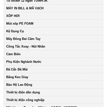
Tủ locker 12 ngăn TU984-3K
MÁY IN BILL & MÃ VẠCH
XỐP HƠI
Mút xốp PE FOAM
Kệ Dụng Cụ
Máy Đóng Đai Cầm Tay
Công Tắc Xoay - Nút Nhấn
Cảm Biến
Phụ Kiện Nghành Nước
Đá Cắt- Đá Mài
Băng Keo Giay
Bảo Hộ Lao Động
Thiết bị điện dân dụng
Thiết bị điện công nghiệp