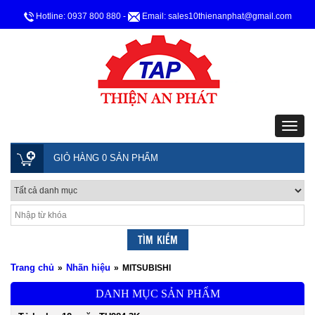
Hotline: 0937 800 880
-
Email: sales10thienanphat@gmail.com
GIỎ HÀNG 0 SẢN PHẨM
Trang chủ
Nhãn hiệu
»
»
MITSUBISHI
DANH MỤC SẢN PHẨM