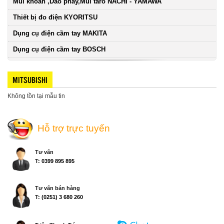
Mũi khoan ,Dao phay,Mũi taro NACHI - YAMAWA
Thiết bị đo điện KYORITSU
Dụng cụ điện cầm tay MAKITA
Dụng cụ điện cầm tay BOSCH
MITSUBISHI
Không tồn tại mẫu tin
Hỗ trợ trực tuyến
Tư vấn
T:
0399 895 895
Tư vấn bán hàng
T:
(0251) 3 680 260