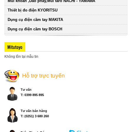
Mũi khoan ,Dao phay,Mũi taro NACHI - YAMAWA
Thiết bị đo điện KYORITSU
Dụng cụ điện cầm tay MAKITA
Dụng cụ điện cầm tay BOSCH
Mitutoyo
Không tồn tại mẫu tin
Hỗ trợ trực tuyến
Tư vấn
T:
0399 895 895
Tư vấn bán hàng
T:
(0251) 3 680 260