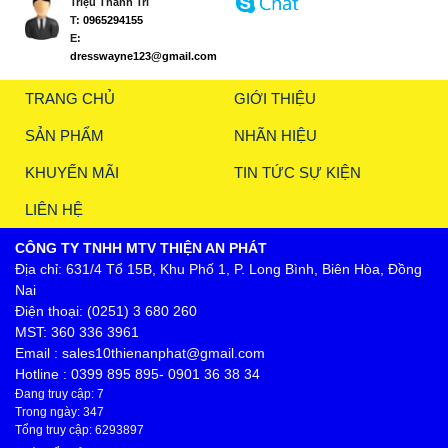
Triệu Thanh Trí
T:
0965294155
E:
dresswayne123@gmail.com
TRANG CHỦ
GIỚI THIỆU
SẢN PHẨM
NHÃN HIỆU
KHUYẾN MÃI
TIN TỨC SỰ KIỆN
LIÊN HỆ
CÔNG TY TNHH MTV THIỆN AN PHÁT
Địa chỉ: 631/4 Tổ 15B, Khu Phố 1, P. Long Bình, Biên Hòa, Đồng
Nai
Điện thoại: (0251) 3 680 260
MST: 360 336 3961
Email : sales10thienanphat@gmail.com
Hotline : 0399 895 895- 0901 36 38 34
Đang truy cập: 7
Trong ngày: 347
Tổng truy cập: 6293897