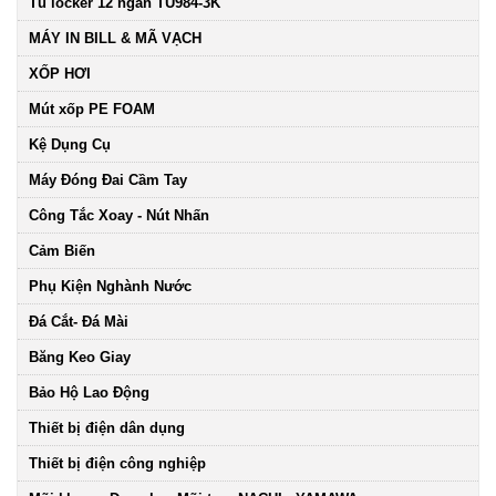
Tủ locker 12 ngăn TU984-3K
MÁY IN BILL & MÃ VẠCH
XỐP HƠI
Mút xốp PE FOAM
Kệ Dụng Cụ
Máy Đóng Đai Cầm Tay
Công Tắc Xoay - Nút Nhấn
Cảm Biến
Phụ Kiện Nghành Nước
Đá Cắt- Đá Mài
Băng Keo Giay
Bảo Hộ Lao Động
Thiết bị điện dân dụng
Thiết bị điện công nghiệp