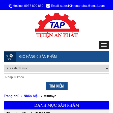
Hotline: 0937 800 880
-
Email: sales10thienanphat@gmail.com
GIỎ HÀNG 0 SẢN PHẨM
Trang chủ
Nhãn hiệu
»
»
Mitutoyo
DANH MỤC SẢN PHẨM