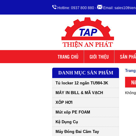
Hotline: 0937 800 880
-
Email: sales10thi
TRANG CHỦ
GIỚI THIỆU
SẢN PH
Trang
DANH MỤC SẢN PHẨM
Ni
Tủ locker 12 ngăn TU984-3K
MÁY IN BILL & MÃ VẠCH
Không 
XỐP HƠI
Mút xốp PE FOAM
Kệ Dụng Cụ
Máy Đóng Đai Cầm Tay