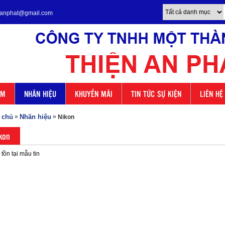
enanphat@gmail.com
ẨM
NHÃN HIỆU
KHUYẾN MÃI
TIN TỨC SỰ KIỆN
LIÊN HỆ
 chủ
»
Nhãn hiệu
»
Nikon
kon
tồn tại mẫu tin