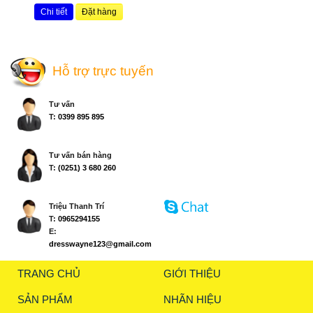
Chi tiết
Đặt hàng
Hỗ trợ trực tuyến
Tư vấn
T:
0399 895 895
Tư vấn bán hàng
T:
(0251) 3 680 260
Triệu Thanh Trí
T:
0965294155
E:
dresswayne123@gmail.com
TRANG CHỦ
GIỚI THIỆU
SẢN PHẨM
NHÃN HIỆU