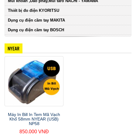
Mũi khoan ,Dao phay,Mũi taro NACHI - YAMAWA
Thiết bị đo điện KYORITSU
Dụng cụ điện cầm tay MAKITA
Dụng cụ điện cầm tay BOSCH
NYEAR
Máy In Bill In Tem Mã Vạch
Khổ 58mm NYEAR (USB)
NP58
850.000 VNĐ