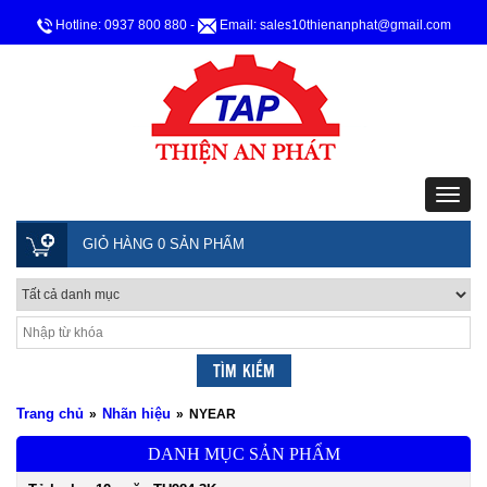
Hotline: 0937 800 880
-
Email: sales10thienanphat@gmail.com
GIỎ HÀNG 0 SẢN PHẨM
Trang chủ
Nhãn hiệu
»
»
NYEAR
DANH MỤC SẢN PHẨM