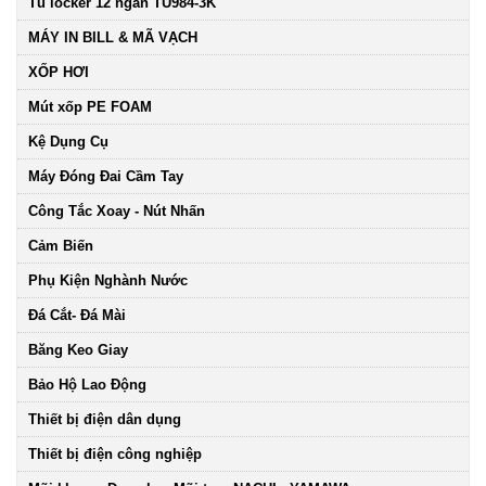
Tủ locker 12 ngăn TU984-3K
MÁY IN BILL & MÃ VẠCH
XỐP HƠI
Mút xốp PE FOAM
Kệ Dụng Cụ
Máy Đóng Đai Cầm Tay
Công Tắc Xoay - Nút Nhấn
Cảm Biến
Phụ Kiện Nghành Nước
Đá Cắt- Đá Mài
Băng Keo Giay
Bảo Hộ Lao Động
Thiết bị điện dân dụng
Thiết bị điện công nghiệp