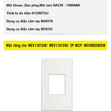
Mũi khoan ,Dao phay,Mũi taro NACHI - YAMAWA
Thiết bị đo điện KYORITSU
Dụng cụ điện cầm tay MAKITA
Dụng cụ điện cầm tay BOSCH
Mặt riêng cho WEV1181SW/ WEV1191SW/ 2P MCP: WEV680290SW