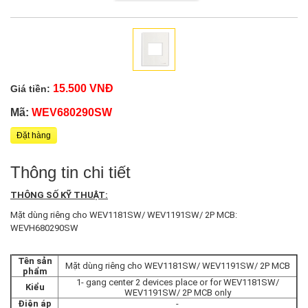
15.500 VNĐ
Giá tiền:
Mã:
WEV680290SW
Đặt hàng
Thông tin chi tiết
THÔNG SỐ KỸ THUẬT:
Mặt dùng riêng cho WEV1181SW/ WEV1191SW/ 2P MCB:
WEVH680290SW
Tên sản
Mặt dùng riêng cho WEV1181SW/ WEV1191SW/ 2P MCB
phẩm
1- gang center 2 devices place or for WEV1181SW/
Kiểu
WEV1191SW/ 2P MCB only
Điện áp
-