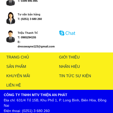
T:
0399 895 895
Tư vấn bán hàng
T:
(0251) 3 680 260
Triệu Thanh Trí
T:
0965294155
E:
dresswayne123@gmail.com
TRANG CHỦ
GIỚI THIỆU
SẢN PHẨM
NHÃN HIỆU
KHUYẾN MÃI
TIN TỨC SỰ KIỆN
LIÊN HỆ
CÔNG TY TNHH MTV THIỆN AN PHÁT
Địa chỉ: 631/4 Tổ 15B, Khu Phố 1, P. Long Bình, Biên Hòa, Đồng
Nai
Điện thoại: (0251) 3 680 260