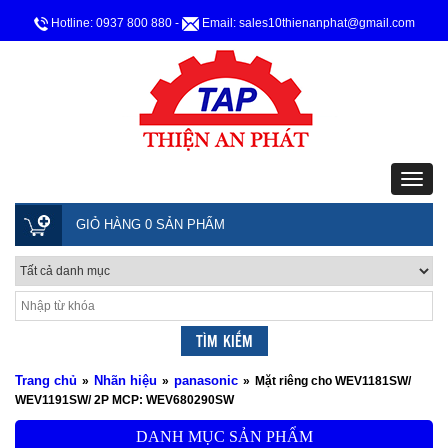
Hotline: 0937 800 880
-
Email: sales10thienanphat@gmail.com
GIỎ HÀNG 0 SẢN PHẨM
Trang chủ
Nhãn hiệu
panasonic
»
»
»
Mặt riêng cho WEV1181SW/
WEV1191SW/ 2P MCP: WEV680290SW
DANH MỤC SẢN PHẨM