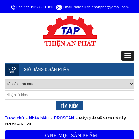
Hotline: 0937 800 880
-
Email: sales10thienanphat@gmail.com
GIỎ HÀNG 0 SẢN PHẨM
Trang chủ
Nhãn hiệu
PROSCAN
»
»
»
Máy Quét Mã Vạch Có Dây
PROSCAN F20
DANH MỤC SẢN PHẨM