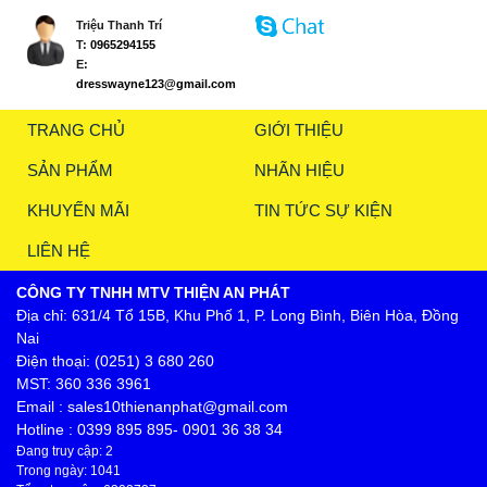
Triệu Thanh Trí
T:
0965294155
E:
dresswayne123@gmail.com
TRANG CHỦ
GIỚI THIỆU
SẢN PHẨM
NHÃN HIỆU
KHUYẾN MÃI
TIN TỨC SỰ KIỆN
LIÊN HỆ
CÔNG TY TNHH MTV THIỆN AN PHÁT
Địa chỉ: 631/4 Tổ 15B, Khu Phố 1, P. Long Bình, Biên Hòa, Đồng
Nai
Điện thoại: (0251) 3 680 260
MST: 360 336 3961
Email : sales10thienanphat@gmail.com
Hotline : 0399 895 895- 0901 36 38 34
Đang truy cập: 2
Trong ngày: 1041