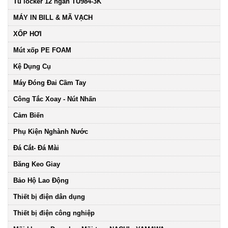
Tủ locker 12 ngăn TU984-3K
MÁY IN BILL & MÃ VẠCH
XỐP HƠI
Mút xốp PE FOAM
Kệ Dụng Cụ
Máy Đóng Đai Cầm Tay
Công Tắc Xoay - Nút Nhấn
Cảm Biến
Phụ Kiện Nghành Nước
Đá Cắt- Đá Mài
Băng Keo Giay
Bảo Hộ Lao Động
Thiết bị điện dân dụng
Thiết bị điện công nghiệp