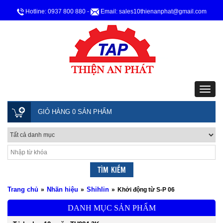
Hotline: 0937 800 880
-
Email: sales10thienanphat@gmail.com
GIỎ HÀNG 0 SẢN PHẨM
Trang chủ
Nhãn hiệu
Shihlin
»
»
»
Khởi động từ S-P 06
DANH MỤC SẢN PHẨM