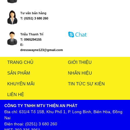
Tư vấn bán hàng
T:
(0251) 3 680 260
Triệu Thanh Trí
T:
0965294155
E:
dresswayne123@gmail.com
TRANG CHỦ
GIỚI THIỆU
SẢN PHẨM
NHÃN HIỆU
KHUYẾN MÃI
TIN TỨC SỰ KIỆN
LIÊN HỆ
CÔNG TY TNHH MTV THIỆN AN PHÁT
Địa chỉ: 631/4 Tổ 15B, Khu Phố 1, P. Long Bình, Biên Hòa, Đồng
Nai
Điện thoại: (0251) 3 680 260