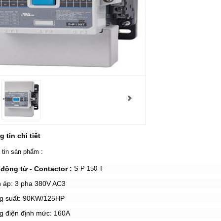
 tin chi tiết
 tin sản phẩm :
động từ - Contactor :
S-P 150 T
n áp: 3 pha 380V AC3
ng suất: 90KW/125HP
g điện định mức: 160A