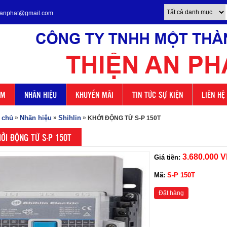
enanphat@gmail.com
ẨM
NHÃN HIỆU
KHUYẾN MÃI
TIN TỨC SỰ KIỆN
LIÊN HỆ
 chủ
»
Nhãn hiệu
»
Shihlin
»
KHỞI ĐỘNG TỪ S-P 150T
ỞI ĐỘNG TỪ S-P 150T
3.680.000 
Giá tiền:
Mã:
S-P 150T
Đặt hàng