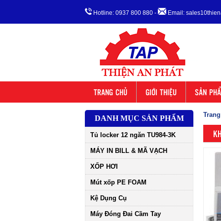
Hotline: 0937 800 880
-
Email: sales10thi
TRANG CHỦ
GIỚI THIỆU
SẢN PH
Trang
DANH MỤC SẢN PHẨM
KH
Tủ locker 12 ngăn TU984-3K
MÁY IN BILL & MÃ VẠCH
XỐP HƠI
Mút xốp PE FOAM
Kệ Dụng Cụ
Máy Đóng Đai Cầm Tay