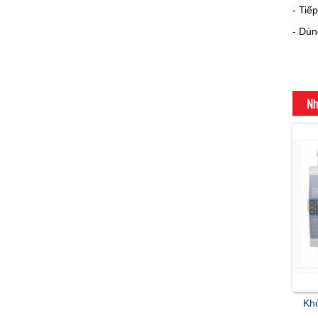
- Tiế
- Dùn
Nh
Khở