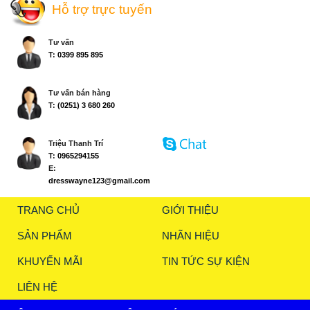
Hỗ trợ trực tuyến
Tư vấn
T:
0399 895 895
Tư vấn bán hàng
T:
(0251) 3 680 260
Triệu Thanh Trí
T:
0965294155
E:
dresswayne123@gmail.com
TRANG CHỦ
GIỚI THIỆU
SẢN PHẨM
NHÃN HIỆU
KHUYẾN MÃI
TIN TỨC SỰ KIỆN
LIÊN HỆ