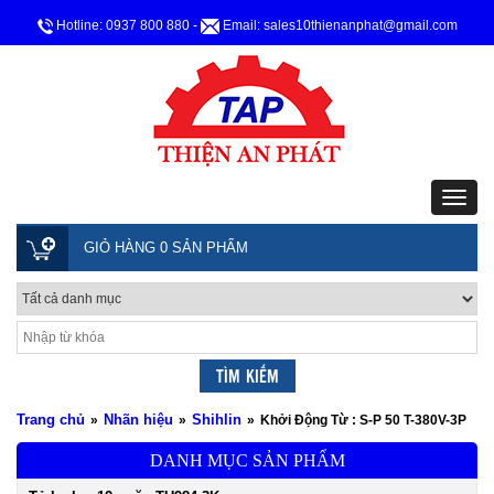
Hotline: 0937 800 880
-
Email: sales10thienanphat@gmail.com
GIỎ HÀNG 0 SẢN PHẨM
Trang chủ
Nhãn hiệu
Shihlin
»
»
»
Khởi Động Từ : S-P 50 T-380V-3P
DANH MỤC SẢN PHẨM