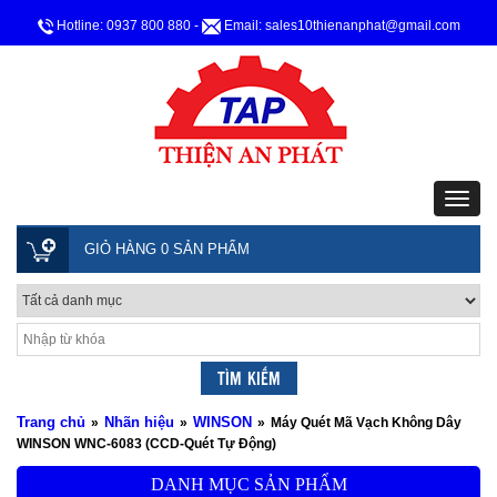
Hotline: 0937 800 880
-
Email: sales10thienanphat@gmail.com
GIỎ HÀNG 0 SẢN PHẨM
Trang chủ
Nhãn hiệu
WINSON
»
»
»
Máy Quét Mã Vạch Không Dây
WINSON WNC-6083 (CCD-Quét Tự Động)
DANH MỤC SẢN PHẨM