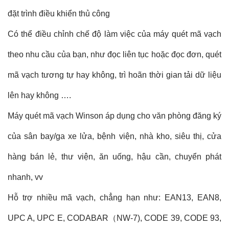
đặt trình điều khiển thủ công
Có thể điều chỉnh chế độ làm việc của máy quét mã vạch
theo nhu cầu của bạn, như đọc liên tục hoặc đọc đơn, quét
mã vạch tương tự hay không, trì hoãn thời gian tải dữ liệu
lên hay không ….
Máy quét mã vạch Winson áp dụng cho văn phòng đăng ký
của sân bay/ga xe lửa, bệnh viện, nhà kho, siêu thị, cửa
hàng bán lẻ, thư viện, ăn uống, hậu cần, chuyển phát
nhanh, vv
Hỗ trợ nhiều mã vạch, chẳng hạn như: EAN13, EAN8,
UPC A, UPC E, CODABAR（NW-7), CODE 39, CODE 93,