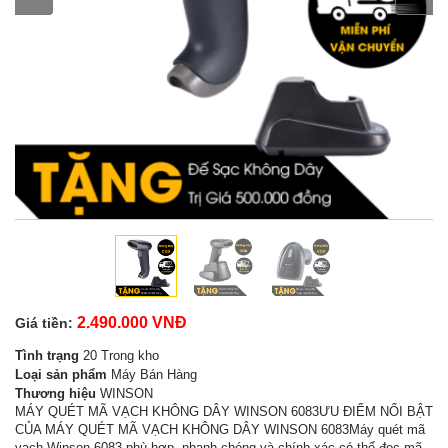
2.490.000 VNĐ
Giá tiền:
Tình trạng
20 Trong kho
Loại sản phẩm
Máy Bán Hàng
Thương hiệu
WINSON
MÁY QUÉT MÃ VẠCH KHÔNG DÂY WINSON 6083ƯU ĐIỂM NỔI BẬT
CỦA MÁY QUÉT MÃ VẠCH KHÔNG DÂY WINSON 6083Máy quét mã
vạch Winson 6083 phù hợp, nhanh chóng và chính xác có thể đọc mã