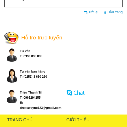
Trở lại
Đầu trang
Hỗ trợ trực tuyến
Tư vấn
T:
0399 895 895
Tư vấn bán hàng
T:
(0251) 3 680 260
Triệu Thanh Trí
T:
0965294155
E:
dresswayne123@gmail.com
TRANG CHỦ
GIỚI THIỆU