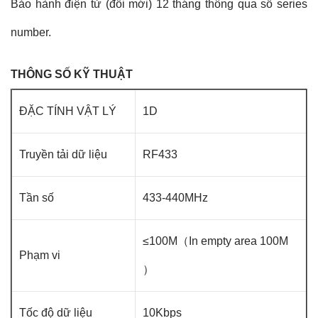
Bảo hành điện tử (đổi mới) 12 tháng thông qua số series
number.
THÔNG SỐ KỸ THUẬT
ĐẶC TÍNH VẬT LÝ
1D
Truyền tải dữ liệu
RF433
Tần số
433-440MHz
≤100M（In empty area 100M
Phạm vi
）
Tốc độ dữ liệu
10Kbps