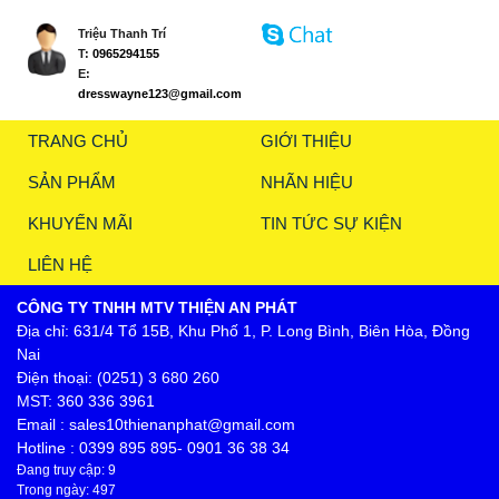
Triệu Thanh Trí
T:
0965294155
E:
dresswayne123@gmail.com
TRANG CHỦ
GIỚI THIỆU
SẢN PHẨM
NHÃN HIỆU
KHUYẾN MÃI
TIN TỨC SỰ KIỆN
LIÊN HỆ
CÔNG TY TNHH MTV THIỆN AN PHÁT
Địa chỉ: 631/4 Tổ 15B, Khu Phố 1, P. Long Bình, Biên Hòa, Đồng
Nai
Điện thoại: (0251) 3 680 260
MST: 360 336 3961
Email : sales10thienanphat@gmail.com
Hotline : 0399 895 895- 0901 36 38 34
Đang truy cập: 9
Trong ngày: 497