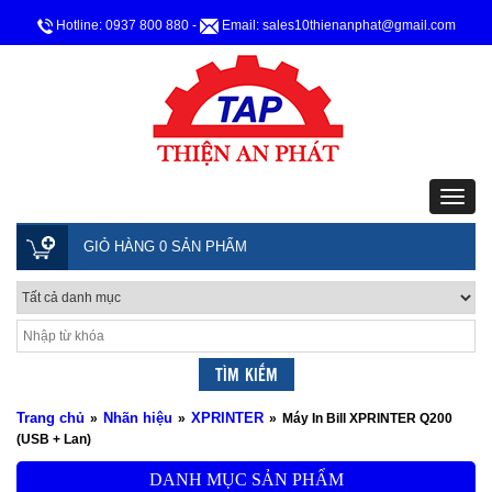
Hotline: 0937 800 880
-
Email: sales10thienanphat@gmail.com
GIỎ HÀNG 0 SẢN PHẨM
Trang chủ
Nhãn hiệu
XPRINTER
»
»
»
Máy In Bill XPRINTER Q200
(USB + Lan)
DANH MỤC SẢN PHẨM