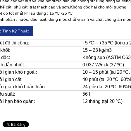
 bảo các vết nứt và khe hở được dán kín chống sự rung động và tiếng
hể cắt, phủ cát, trát thạch cao và sơn.Không độc hại cho môi trường
t độ tốt nhất khi sử dụng : 15 ºC -25 ºC
h phần : nước, dầu, axit, dung môi, chất vi sinh và chất chống ăn mòn
 Tính Kỹ Thuật
ệt độ thi công:
+5 ºC – +35 ºC (tối ưu 
khối:
15 – 23 kg/m3
 đặc:
Không sụp (ASTM C63
h dẫn nhiệt:
0.037 W/m.k (37 ºC)
i gian khô ngoài:
10 – 15 phút (tại 20 º
i gian cắt:
40 phút (tại 20 ºC, 60
i gian khô hoàn toàn:
24 giờ (tại 20 ºC, 60%
u suất:
56 l
i hạn bảo quản:
12 tháng (tại 20 ºC)