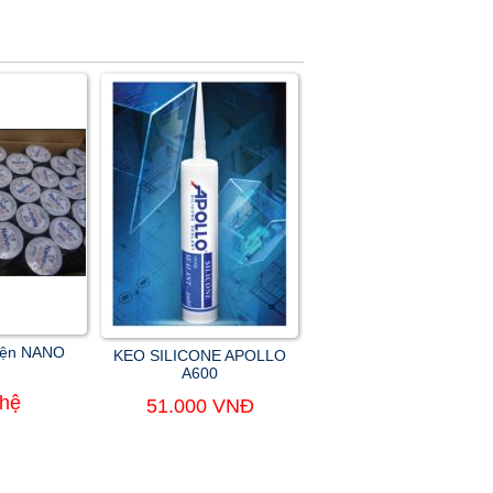
iện NANO
KEO SILICONE APOLLO
A600
 hệ
51.000 VNĐ