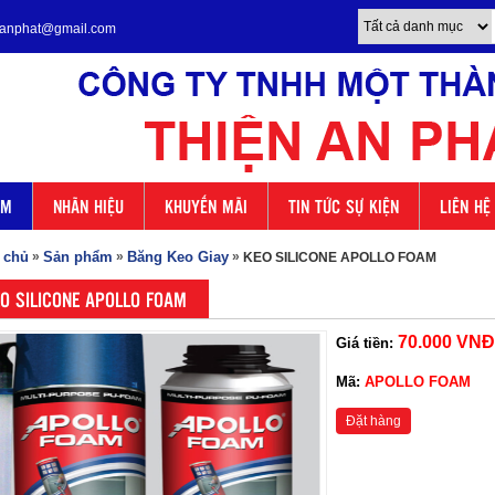
enanphat@gmail.com
ẨM
NHÃN HIỆU
KHUYẾN MÃI
TIN TỨC SỰ KIỆN
LIÊN HỆ
 chủ
»
Sản phẩm
»
Băng Keo Giay
»
KEO SILICONE APOLLO FOAM
O SILICONE APOLLO FOAM
70.000 VNĐ
Giá tiền:
Mã:
APOLLO FOAM
Đặt hàng