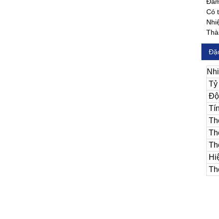
Đảm
Có t
Nhiệ
Thàn
Đặc
Nhi
Tỷ 
Độ
Tín
Thờ
Thờ
Thờ
Hiệ
Thờ