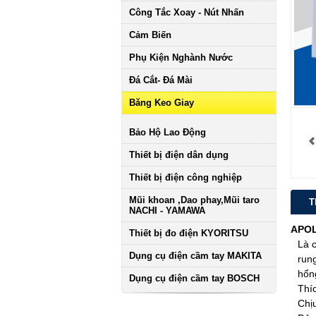
Công Tắc Xoay - Nút Nhấn
Cảm Biến
Phụ Kiện Nghành Nước
Đá Cắt- Đá Mài
Băng Keo Giay
Bảo Hộ Lao Động
Thiết bị điện dân dụng
Thiết bị điện công nghiệp
Mũi khoan ,Dao phay,Mũi taro
T
NACHI - YAMAWA
APO
Thiết bị đo điện KYORITSU
Là 
Dụng cụ điện cầm tay MAKITA
rung
hổn
Dụng cụ điện cầm tay BOSCH
Thí
Chịu