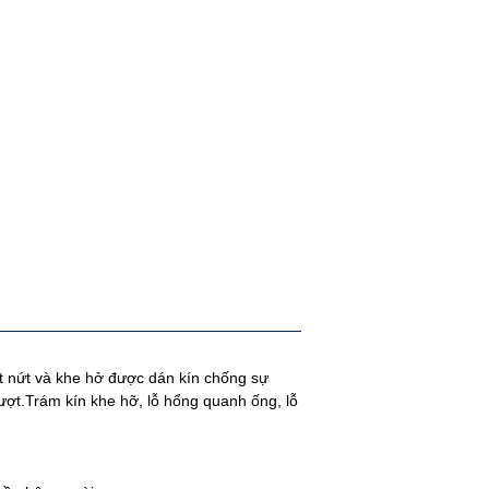
t nứt và khe hở được dán kín chống sự
rượt.Trám kín khe hỡ, lỗ hổng quanh ống, lỗ