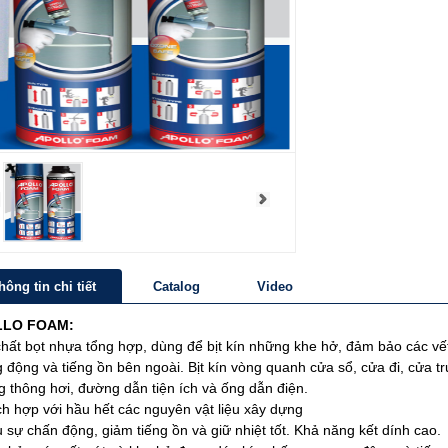
hông tin chi tiết
Catalog
Video
LLO FOAM:
chất bọt nhựa tổng hợp, dùng để bịt kín những khe hở, đảm bảo các vế
 động và tiếng ồn bên ngoài. Bịt kín vòng quanh cửa sổ, cửa đi, cửa t
g thông hơi, đường dẫn tiện ích và ống dẫn điện.
ch hợp với hầu hết các nguyên vật liệu xây dựng
 sự chấn động, giảm tiếng ồn và giữ nhiệt tốt. Khả năng kết dính cao.