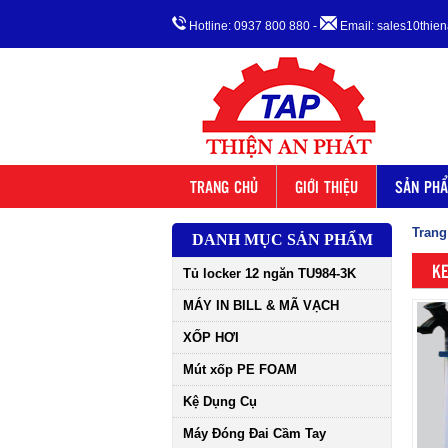
Hotline: 0937 800 880
-
Email: sales10thi
TRANG CHỦ
GIỚI THIỆU
SẢN PH
Trang
DANH MỤC SẢN PHẨM
KE
Tủ locker 12 ngăn TU984-3K
MÁY IN BILL & MÃ VẠCH
XỐP HƠI
Mút xốp PE FOAM
Kệ Dụng Cụ
Máy Đóng Đai Cầm Tay