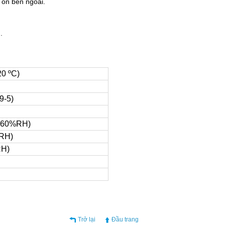
 ồn bên ngoài.
.
20 ºC)
9-5)
C, 60%RH)
%RH)
RH)
Trở lại
Đầu trang