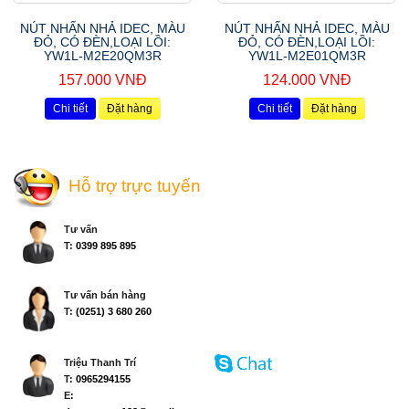
NÚT NHẤN NHẢ IDEC, MÀU
NÚT NHẤN NHẢ IDEC, MÀU
ĐỎ, CÓ ĐÈN,LOẠI LỒI:
ĐỎ, CÓ ĐÈN,LOẠI LỒI:
YW1L-M2E20QM3R
YW1L-M2E01QM3R
157.000 VNĐ
124.000 VNĐ
Chi tiết
Đặt hàng
Chi tiết
Đặt hàng
Hỗ trợ trực tuyến
Tư vấn
T:
0399 895 895
Tư vấn bán hàng
T:
(0251) 3 680 260
Triệu Thanh Trí
T:
0965294155
E: