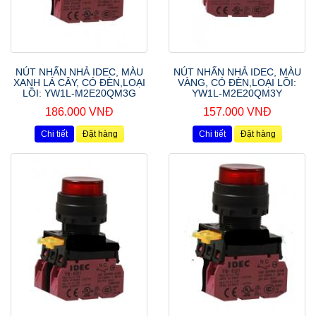
NÚT NHẤN NHẢ IDEC, MÀU
NÚT NHẤN NHẢ IDEC, MÀU
XANH LÁ CÂY, CÓ ĐÈN,LOẠI
VÀNG, CÓ ĐÈN,LOẠI LỒI:
LỒI: YW1L-M2E20QM3G
YW1L-M2E20QM3Y
186.000 VNĐ
157.000 VNĐ
Chi tiết
Đặt hàng
Chi tiết
Đặt hàng