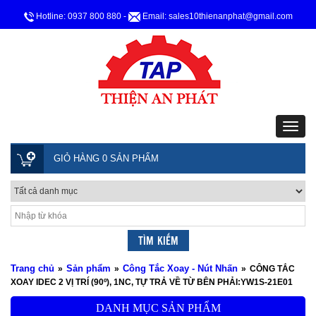
Hotline: 0937 800 880
-
Email: sales10thienanphat@gmail.com
GIỎ HÀNG 0 SẢN PHẨM
Trang chủ
Sản phẩm
Công Tắc Xoay - Nút Nhấn
»
»
»
CÔNG TẮC
XOAY IDEC 2 VỊ TRÍ (90º), 1NC, TỰ TRẢ VỀ TỪ BÊN PHẢI:YW1S-21E01
DANH MỤC SẢN PHẨM