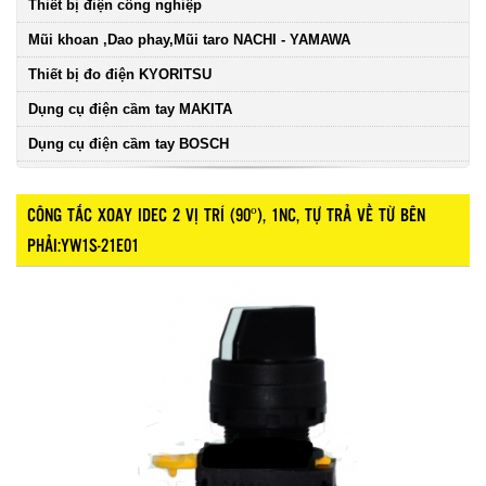
Thiết bị điện công nghiệp
Mũi khoan ,Dao phay,Mũi taro NACHI - YAMAWA
Thiết bị đo điện KYORITSU
Dụng cụ điện cầm tay MAKITA
Dụng cụ điện cầm tay BOSCH
CÔNG TẮC XOAY IDEC 2 VỊ TRÍ (90º), 1NC, TỰ TRẢ VỀ TỪ BÊN
PHẢI:YW1S-21E01