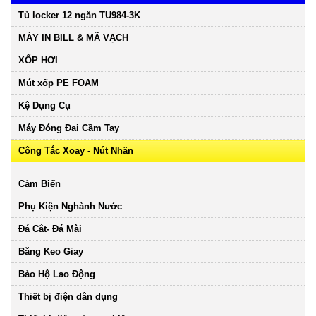
Tủ locker 12 ngăn TU984-3K
MÁY IN BILL & MÃ VẠCH
XỐP HƠI
Mút xốp PE FOAM
Kệ Dụng Cụ
Máy Đóng Đai Cầm Tay
Công Tắc Xoay - Nút Nhấn
Cảm Biến
Phụ Kiện Nghành Nước
Đá Cắt- Đá Mài
Băng Keo Giay
Bảo Hộ Lao Động
Thiết bị điện dân dụng