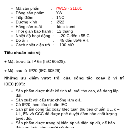
Mã sản phẩm :
YW1S - 21E01
Dòng sản phẩm : YW
Tiếp điểm : 1NC
Đường kính : Ø22
Hãng sản xuất :
Idec izumi
Thời gian bảo hành : 12 tháng
Nhiệt độ hoạt động : -20 C đến +55 C.
Độ ẩm : 45 đến 85% RH.
Cách nhiệt điện trở : 100 MΩ.
Tiêu chuẩn bảo vệ
:
+ Mặt trước tủ: IP 65 (IEC 60529).
+ Mặt sau tủ: IP20 (IEC 60529).
Những ưu điểm vượt trội của công tắc xoay 2 vị trí
IDEC (90º):
Sản phẩm được thiết kế tinh tế, tuổi thọ cao, dễ dàng lắp
đặt.
Sản xuất với cấu trúc chống làm giả.
Có IP20 theo tiêu chuẩn IEC.
Sản phẩm công tắc xoay Idec tuân thủ tiêu chuẩn UL, c –
UL, EN và CCC đã được phê duyệt đảm bảo chất lượng
tuyệt đối.
Sản phẩm được trang bị biến áp và điện áp đủ, để bảo
đảm an toàn cho người sử dụng.