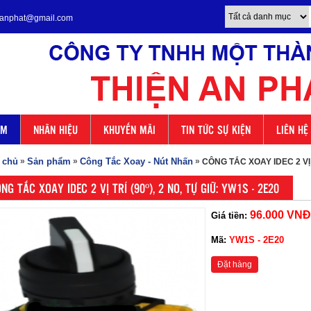
enanphat@gmail.com
ẨM
NHÃN HIỆU
KHUYẾN MÃI
TIN TỨC SỰ KIỆN
LIÊN HỆ
 chủ
»
Sản phẩm
»
Công Tắc Xoay - Nút Nhấn
»
CÔNG TẮC XOAY IDEC 2 VỊ T
NG TẮC XOAY IDEC 2 VỊ TRÍ (90º), 2 NO, TỰ GIỮ: YW1S - 2E20
96.000 VNĐ
Giá tiền:
Mã:
YW1S - 2E20
Đặt hàng