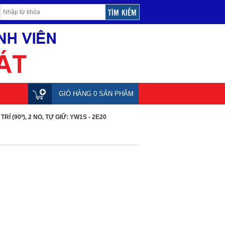
GIỎ HÀNG 0 SẢN PHẨM
RÍ (90º), 2 NO, TỰ GIỮ: YW1S - 2E20