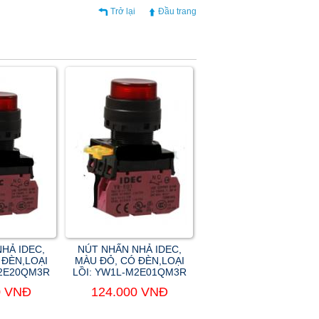
Trở lại
Đầu trang
HẢ IDEC,
NÚT NHẤN NHẢ IDEC,
 ĐÈN,LOẠI
MÀU ĐỎ, CÓ ĐÈN,LOẠI
M2E20QM3R
LỒI: YW1L-M2E01QM3R
0 VNĐ
124.000 VNĐ