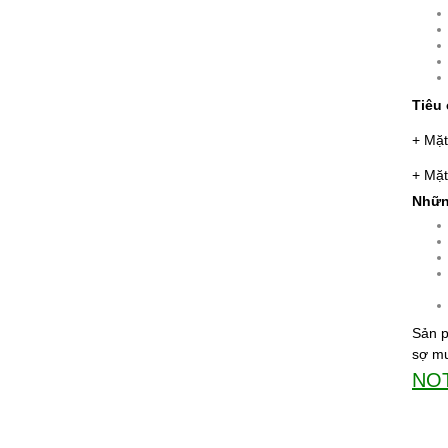
Tiêu
+ Mặt
+ Mặt
Những
Sản p
sợ mu
NO