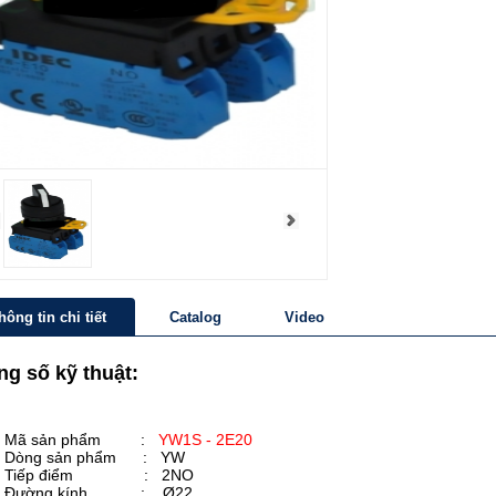
hông tin chi tiết
Catalog
Video
g số kỹ thuật:
Mã sản phẩm :
YW1S - 2E20
Dòng sản phẩm : YW
Tiếp điểm : 2NO
Đường kính : Ø22