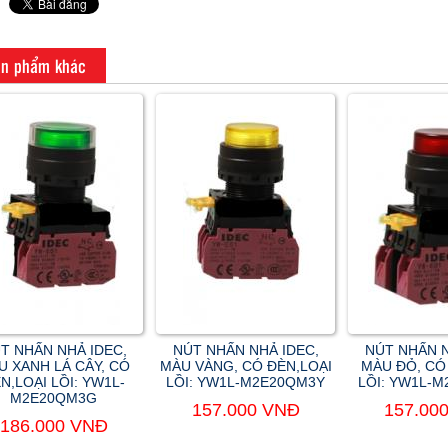
n phẩm khác
T NHẤN NHẢ IDEC,
NÚT NHẤN NHẢ IDEC,
NÚT NHẤN N
U XANH LÁ CÂY, CÓ
MÀU VÀNG, CÓ ĐÈN,LOẠI
MÀU ĐỎ, CÓ
N,LOẠI LỒI: YW1L-
LỒI: YW1L-M2E20QM3Y
LỒI: YW1L-
M2E20QM3G
157.000 VNĐ
157.00
186.000 VNĐ