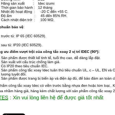
Hãng sản xuất :
Idec izumi
Thời gian bảo hành : 12 tháng
Nhiệt độ hoạt động : -20 C đến +55 C.
Độ ẩm : 45 đến 85% RH.
Cách nhiệt điện trở : 100 MΩ.
 chuẩn bảo vệ
:
 trước tủ: IP 65 (IEC 60529).
 sau tủ: IP20 (IEC 60529).
 ưu điểm vượt trội của công tắc xoay 2 vị trí IDEC (90º):
Sản phẩm được thiết kế tinh tế, tuổi thọ cao, dễ dàng lắp đặt.
Sản xuất với cấu trúc chống làm giả.
Có IP20 theo tiêu chuẩn IEC.
Sản phẩm công tắc xoay Idec tuân thủ tiêu chuẩn UL, c – UL, EN và
lượng tuyệt đối.
Sản phẩm được trang bị biến áp và điện áp đủ, để bảo đảm an toàn 
hẩm công tắc xoay Idec có viền trước bằng nhựa đen hoặc kim loại..
a nhầm hàng giả, hàng kém chất lượng với sản phẩm công tắc xoay 2 
TES
: Xin vui lòng liên hệ để được giá tốt nhất