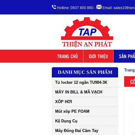
Hotline: 0937 800 880
-
Email: sales10thi
TRANG CHỦ
GIỚI THIỆU
SẢN PH
Trang
DANH MỤC SẢN PHẨM
CÔ
Tủ locker 12 ngăn TU984-3K
MÁY IN BILL & MÃ VẠCH
XỐP HƠI
Mút xốp PE FOAM
Kệ Dụng Cụ
Máy Đóng Đai Cầm Tay