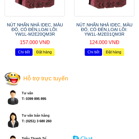
NÚT NHẤN NHẢ IDEC, MÀU
NÚT NHẤN NHẢ IDEC, MÀU
ĐỎ, CÓ ĐÈN,LOẠI LỒI:
ĐỎ, CÓ ĐÈN,LOẠI LỒI:
YW1L-M2E20QM3R
YW1L-M2E01QM3R
157.000 VNĐ
124.000 VNĐ
Chi tiết
Đặt hàng
Chi tiết
Đặt hàng
Hỗ trợ trực tuyến
Tư vấn
T:
0399 895 895
Tư vấn bán hàng
T:
(0251) 3 680 260
Triệu Thanh Trí