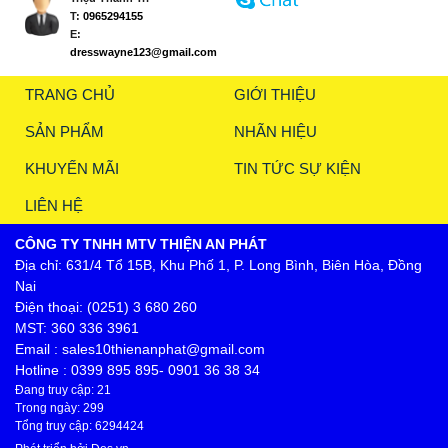
T:
0965294155
E:
dresswayne123@gmail.com
TRANG CHỦ
GIỚI THIỆU
SẢN PHẨM
NHÃN HIỆU
KHUYẾN MÃI
TIN TỨC SỰ KIỆN
LIÊN HỆ
CÔNG TY TNHH MTV THIỆN AN PHÁT
Địa chỉ: 631/4 Tổ 15B, Khu Phố 1, P. Long Bình, Biên Hòa, Đồng
Nai
Điện thoại: (0251) 3 680 260
MST: 360 336 3961
Email : sales10thienanphat@gmail.com
Hotline : 0399 895 895- 0901 36 38 34
Đang truy cập: 21
Trong ngày: 299
Tổng truy cập: 6294424