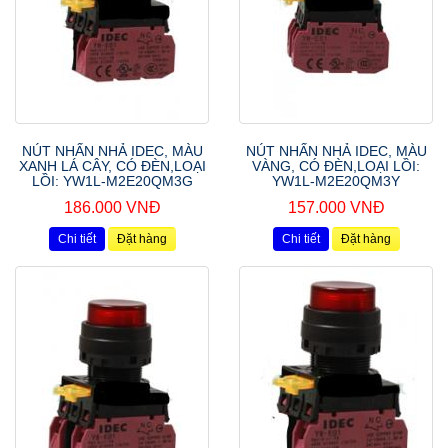
NÚT NHẤN NHẢ IDEC, MÀU
NÚT NHẤN NHẢ IDEC, MÀU
XANH LÁ CÂY, CÓ ĐÈN,LOẠI
VÀNG, CÓ ĐÈN,LOẠI LỒI:
LỒI: YW1L-M2E20QM3G
YW1L-M2E20QM3Y
186.000 VNĐ
157.000 VNĐ
Chi tiết
Đặt hàng
Chi tiết
Đặt hàng