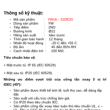
Thông số kỹ thuật:
Mã sản phẩm :
YW1K - 32DE20
Dòng sản phẩm : YW
Tiếp điểm : 2NO
Đường kính : Ø22
Hãng sản xuất :
Idec izumi
Thời gian bảo hành : 12 tháng
Nhiệt độ hoạt động : -20 C đến +55 C.
Độ ẩm : 45 đến 85% RH.
Cách nhiệt điện trở : 100 MΩ.
Tiêu chuẩn bảo vệ
:
+ Mặt trước tủ: IP 65 (IEC 60529).
+ Mặt sau tủ: IP20 (IEC 60529).
Những ưu điểm vượt trội của công tắc xoay 3 vị trí
IDEC (45º):
Sản phẩm được thiết kế tinh tế, tuổi thọ cao, dễ dàng lắp
đặt.
Sản xuất với cấu trúc chống làm giả.
Có IP20 theo tiêu chuẩn IEC.
Sản phẩm công tắc xoay Idec tuân thủ tiêu chuẩn UL, c –
UL, EN và CCC đã được phê duyệt đảm bảo chất lượng