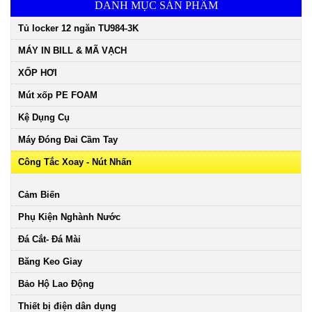
DANH MỤC SẢN PHẨM
Tủ locker 12 ngăn TU984-3K
MÁY IN BILL & MÃ VẠCH
XỐP HƠI
Mút xốp PE FOAM
Kệ Dụng Cụ
Máy Đóng Đai Cầm Tay
Công Tắc Xoay - Nút Nhấn
Cảm Biến
Phụ Kiện Nghành Nước
Đá Cắt- Đá Mài
Băng Keo Giay
Bảo Hộ Lao Động
Thiết bị điện dân dụng