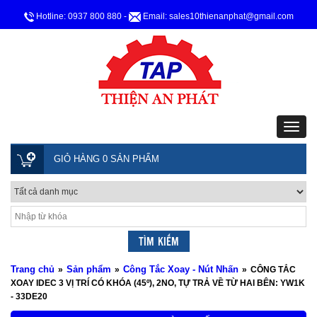
Hotline: 0937 800 880
-
Email: sales10thienanphat@gmail.com
GIỎ HÀNG 0 SẢN PHẨM
Trang chủ
Sản phẩm
Công Tắc Xoay - Nút Nhấn
»
»
»
CÔNG TẮC
XOAY IDEC 3 VỊ TRÍ CÓ KHÓA (45º), 2NO, TỰ TRẢ VỀ TỪ HAI BÊN: YW1K
- 33DE20