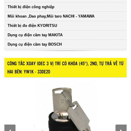
Thiết bị điện công nghiệp
Mũi khoan ,Dao phay,Mũi taro NACHI - YAMAWA
Thiết bị đo điện KYORITSU
Dụng cụ điện cầm tay MAKITA
Dụng cụ điện cầm tay BOSCH
CÔNG TẮC XOAY IDEC 3 VỊ TRÍ CÓ KHÓA (45º), 2NO, TỰ TRẢ VỀ TỪ
HAI BÊN: YW1K - 33DE20