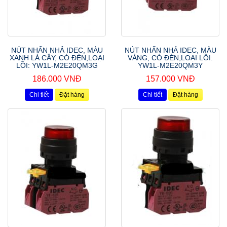
NÚT NHẤN NHẢ IDEC, MÀU
NÚT NHẤN NHẢ IDEC, MÀU
XANH LÁ CÂY, CÓ ĐÈN,LOẠI
VÀNG, CÓ ĐÈN,LOẠI LỒI:
LỒI: YW1L-M2E20QM3G
YW1L-M2E20QM3Y
186.000 VNĐ
157.000 VNĐ
Chi tiết
Đặt hàng
Chi tiết
Đặt hàng