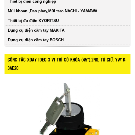
Thiết bị điện công nghiệp
Mũi khoan ,Dao phay,Mũi taro NACHI - YAMAWA
Thiết bị đo điện KYORITSU
Dụng cụ điện cầm tay MAKITA
Dụng cụ điện cầm tay BOSCH
CÔNG TẮC XOAY IDEC 3 VỊ TRÍ CÓ KHÓA (45º),2NO, TỰ GIỮ: YW1K-
3AE20