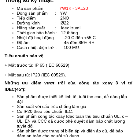
Thông số kỹ thuật:
Mã sản phẩm :
YW1K - 3AE20
Dòng sản phẩm : YW
Tiếp điểm : 2NO
Đường kính : Ø22
Hãng sản xuất :
Idec izumi
Thời gian bảo hành : 12 tháng
Nhiệt độ hoạt động : -20 C đến +55 C.
Độ ẩm : 45 đến 85% RH.
Cách nhiệt điện trở : 100 MΩ.
Tiêu chuẩn bảo vệ
:
+ Mặt trước tủ: IP 65 (IEC 60529).
+ Mặt sau tủ: IP20 (IEC 60529).
Những ưu điểm vượt trội của công tắc xoay 3 vị trí
IDEC(45º):
Sản phẩm được thiết kế tinh tế, tuổi thọ cao, dễ dàng lắp
đặt.
Sản xuất với cấu trúc chống làm giả.
Có IP20 theo tiêu chuẩn IEC.
Sản phẩm công tắc xoay Idec tuân thủ tiêu chuẩn UL, c –
UL, EN và CCC đã được phê duyệt đảm bảo chất lượng
tuyệt đối.
Sản phẩm được trang bị biến áp và điện áp đủ, để bảo
đảm an toàn cho người sử dụng.