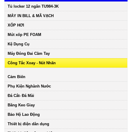
Tủ locker 12 ngăn TU984-3K
MÁY IN BILL & MÃ VẠCH
XỐP HƠI
Mút xốp PE FOAM
Kệ Dụng Cụ
Máy Đóng Đai Cầm Tay
Công Tắc Xoay - Nút Nhấn
Cảm Biến
Phụ Kiện Nghành Nước
Đá Cắt- Đá Mài
Băng Keo Giay
Bảo Hộ Lao Động
Thiết bị điện dân dụng