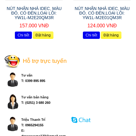
NÚT NHẤN NHẢ IDEC, MÀU
NÚT NHẤN NHẢ IDEC, MÀU
ĐỎ, CÓ ĐÈN,LOẠI LỒI:
ĐỎ, CÓ ĐÈN,LOẠI LỒI:
YW1L-M2E20QM3R
YW1L-M2E01QM3R
157.000 VNĐ
124.000 VNĐ
Chi tiết
Đặt hàng
Chi tiết
Đặt hàng
Hỗ trợ trực tuyến
Tư vấn
T:
0399 895 895
Tư vấn bán hàng
T:
(0251) 3 680 260
Triệu Thanh Trí
T:
0965294155
E:
dresswayne123@gmail.com