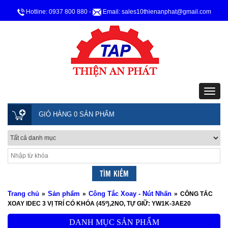
Hotline: 0937 800 880
-
Email: sales10thienanphat@gmail.com
GIỎ HÀNG 0 SẢN PHẨM
Trang chủ
Sản phẩm
Công Tắc Xoay - Nút Nhấn
»
»
»
CÔNG TẮC
XOAY IDEC 3 VỊ TRÍ CÓ KHÓA (45º),2NO, TỰ GIỮ: YW1K-3AE20
DANH MỤC SẢN PHẨM