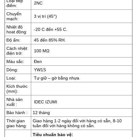
Loại tiếp
2NC
điểm:
Chuyển
3 vị trí (45°)
mạch:
Nhiệt độ
-20 C đến +55 C.
hoat động:
Độ ẩm:
45 đến 85% RH.
Cách nhiệt
100 MΩ
điện trở:
Màu sắc:
Đen
Dòng:
YW1S
Loại:
Tự giữ – gờ bằng nhựa
Kích thước
(mm):
Nhà sản
IDEC IZUMI
xuất :
Bảo hành :
12 tháng
Thời gian
Giao hàng 1-2 ngày đối với hàng có sẵn, 8-10
giao hàng:
tuần đối với hàng không có sẵn.
Tiêu chuẩn bảo vệ: