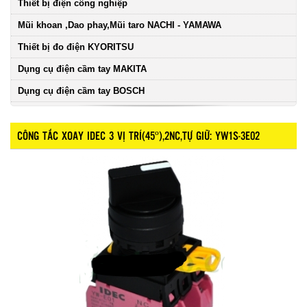
Thiết bị điện công nghiệp
Mũi khoan ,Dao phay,Mũi taro NACHI - YAMAWA
Thiết bị đo điện KYORITSU
Dụng cụ điện cầm tay MAKITA
Dụng cụ điện cầm tay BOSCH
CÔNG TẮC XOAY IDEC 3 VỊ TRÍ(45º),2NC,TỰ GIỮ: YW1S-3E02