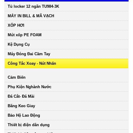
Tủ locker 12 ngăn TU984-3K
MÁY IN BILL & MÃ VẠCH
XỐP HƠI
Mút xốp PE FOAM
Kệ Dụng Cụ
Máy Đóng Đai Cầm Tay
Công Tắc Xoay - Nút Nhấn
Cảm Biến
Phụ Kiện Nghành Nước
Đá Cắt- Đá Mài
Băng Keo Giay
Bảo Hộ Lao Động
Thiết bị điện dân dụng