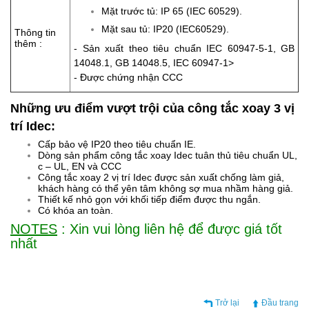
Mặt trước tủ: IP 65 (IEC 60529).
Mặt sau tủ: IP20 (IEC60529).
Thông tin
thêm :
- Sản xuất theo tiêu chuẩn IEC 60947-5-1, GB
14048.1, GB 14048.5, IEC 60947-1>
- Được chứng nhận CCC
Những ưu điểm vượt trội của công tắc xoay 3 vị
trí Idec:
Cấp bảo vệ IP20 theo tiêu chuẩn IE.
Dòng sản phẩm công tắc xoay Idec tuân thủ tiêu chuẩn UL,
c – UL, EN và CCC
Công tắc xoay 2 vị trí Idec được sản xuất chống làm giả,
khách hàng có thể yên tâm không sợ mua nhầm hàng giả.
Thiết kế nhỏ gọn với khối tiếp điểm được thu ngắn.
Có khóa an toàn.
NOTES
: Xin vui lòng liên hệ để được giá tốt
nhất
Trở lại
Đầu trang