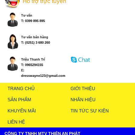
Hỗ trợ trực tuyến
Tư vấn
T:
0399 895 895
Tư vấn bán hàng
T:
(0251) 3 680 260
Triệu Thanh Trí
T:
0965294155
E:
dresswayne123@gmail.com
TRANG CHỦ
GIỚI THIỆU
SẢN PHẨM
NHÃN HIỆU
KHUYẾN MÃI
TIN TỨC SỰ KIỆN
LIÊN HỆ
CÔNG TY TNHH MTV THIỆN AN PHÁT