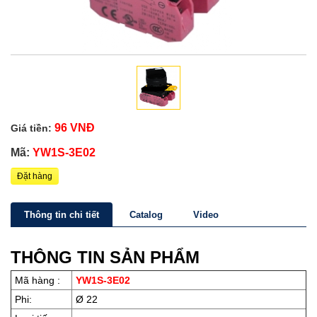
96 VNĐ
Giá tiền:
Mã:
YW1S-3E02
Đặt hàng
Thông tin chi tiết
Catalog
Video
THÔNG TIN SẢN PHẨM
Mã hàng :
YW1S-3E02
Phi:
Ø 22