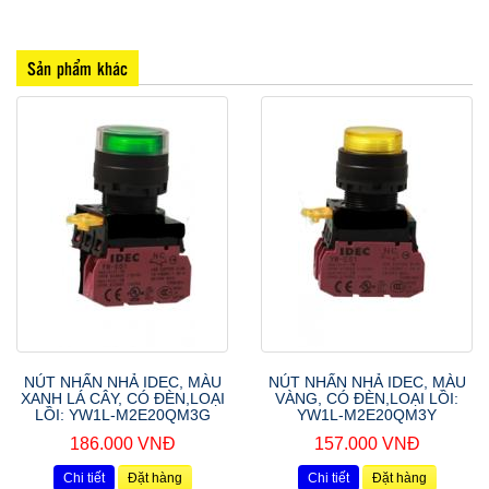
Sản phẩm khác
NÚT NHẤN NHẢ IDEC, MÀU
NÚT NHẤN NHẢ IDEC, MÀU
XANH LÁ CÂY, CÓ ĐÈN,LOẠI
VÀNG, CÓ ĐÈN,LOẠI LỒI:
LỒI: YW1L-M2E20QM3G
YW1L-M2E20QM3Y
186.000 VNĐ
157.000 VNĐ
Chi tiết
Đặt hàng
Chi tiết
Đặt hàng