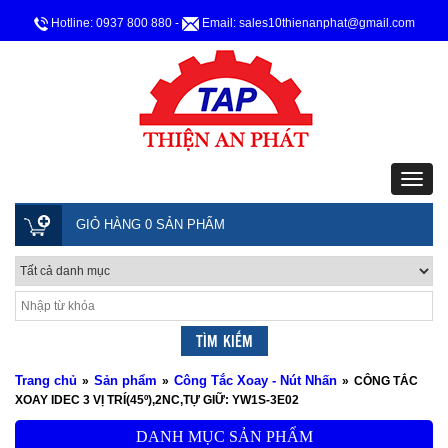
Hotline: 0937 800 880
-
Email: sales10thienanphat@gmail.com
GIỎ HÀNG 0 SẢN PHẨM
Trang chủ
Sản phẩm
Công Tắc Xoay - Nút Nhấn
»
»
»
CÔNG TẮC
XOAY IDEC 3 VỊ TRÍ(45º),2NC,TỰ GIỮ: YW1S-3E02
DANH MỤC SẢN PHẨM