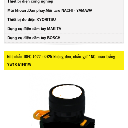
Thiết bị điện công nghiệp
Mũi khoan ,Dao phay,Mũi taro NACHI - YAMAWA
Thiết bị đo điện KYORITSU
Dụng cụ điện cầm tay MAKITA
Dụng cụ điện cầm tay BOSCH
Nút nhấn IDEC Ø22 - Ø25 không đèn, nhấn giữ 1NC, màu trắng :
YW1B-A1E01W