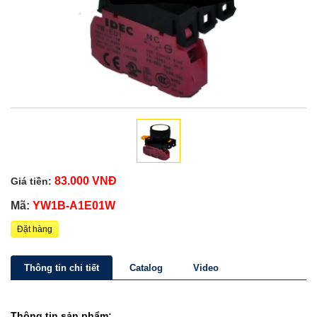
83.000 VNĐ
Giá tiền:
Mã:
YW1B-A1E01W
Đặt hàng
Thông tin chi tiết
Catalog
Video
Thông tin sản phẩm: