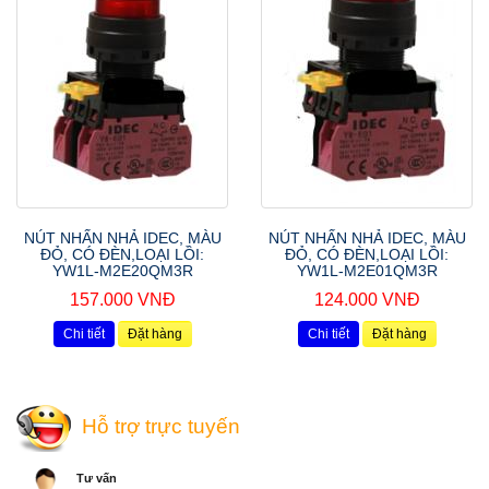
NÚT NHẤN NHẢ IDEC, MÀU
NÚT NHẤN NHẢ IDEC, MÀU
ĐỎ, CÓ ĐÈN,LOẠI LỒI:
ĐỎ, CÓ ĐÈN,LOẠI LỒI:
YW1L-M2E20QM3R
YW1L-M2E01QM3R
157.000 VNĐ
124.000 VNĐ
Chi tiết
Đặt hàng
Chi tiết
Đặt hàng
Hỗ trợ trực tuyến
Tư vấn