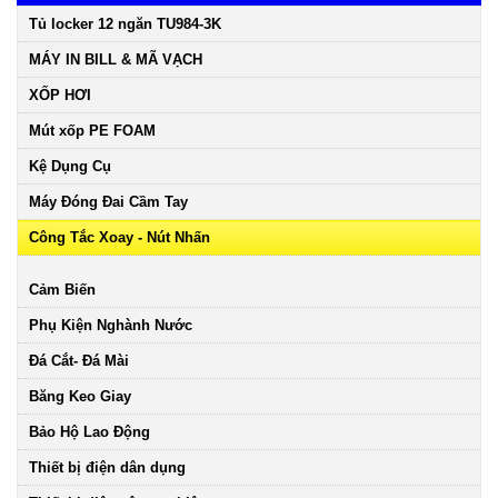
Tủ locker 12 ngăn TU984-3K
MÁY IN BILL & MÃ VẠCH
XỐP HƠI
Mút xốp PE FOAM
Kệ Dụng Cụ
Máy Đóng Đai Cầm Tay
Công Tắc Xoay - Nút Nhấn
Cảm Biến
Phụ Kiện Nghành Nước
Đá Cắt- Đá Mài
Băng Keo Giay
Bảo Hộ Lao Động
Thiết bị điện dân dụng