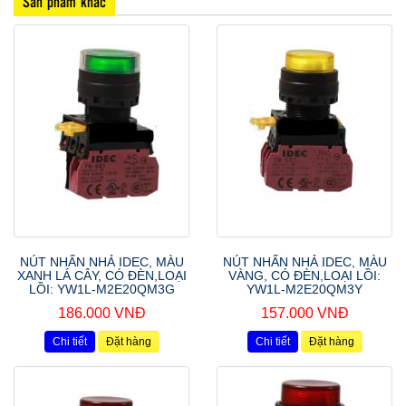
Sản phẩm khác
NÚT NHẤN NHẢ IDEC, MÀU
NÚT NHẤN NHẢ IDEC, MÀU
XANH LÁ CÂY, CÓ ĐÈN,LOẠI
VÀNG, CÓ ĐÈN,LOẠI LỒI:
LỒI: YW1L-M2E20QM3G
YW1L-M2E20QM3Y
186.000 VNĐ
157.000 VNĐ
Chi tiết
Đặt hàng
Chi tiết
Đặt hàng