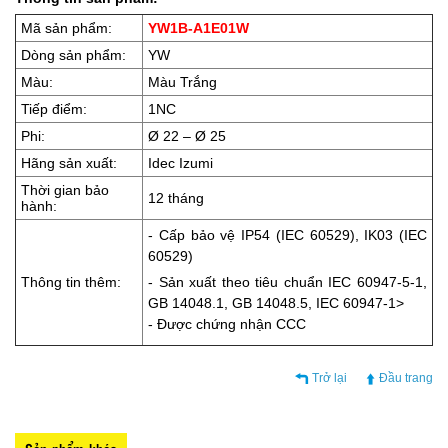
Mã sản phẩm:
YW1B-A1E01W
Dòng sản phẩm:
YW
Màu:
Màu Trắng
Tiếp điểm:
1NC
Phi:
Ø 22 – Ø 25
Hãng sản xuất:
Idec Izumi
Thời gian bảo
12 tháng
hành:
- Cấp bảo vệ IP54 (IEC 60529), IK03 (IEC
60529)
Thông tin thêm:
- Sản xuất theo tiêu chuẩn IEC 60947-5-1,
GB 14048.1, GB 14048.5, IEC 60947-1>
- Được chứng nhận CCC
Trở lại
Đầu trang