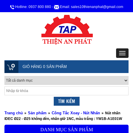
Hotline: 0937 800 880
-
Email: sales10thienanphat@gmail.com
GIỎ HÀNG 0 SẢN PHẨM
Trang chủ
Sản phẩm
Công Tắc Xoay - Nút Nhấn
»
»
»
Nút nhấn
IDEC Ø22 - Ø25 không đèn, nhấn giữ 1NC, màu trắng : YW1B-A1E01W
DANH MỤC SẢN PHẨM