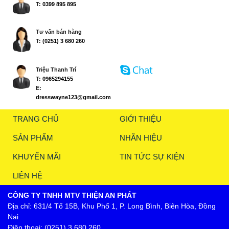
T:
0399 895 895
Tư vấn bán hàng
T:
(0251) 3 680 260
Triệu Thanh Trí
T:
0965294155
E:
dresswayne123@gmail.com
TRANG CHỦ
GIỚI THIỆU
SẢN PHẨM
NHÃN HIỆU
KHUYẾN MÃI
TIN TỨC SỰ KIỆN
LIÊN HỆ
CÔNG TY TNHH MTV THIỆN AN PHÁT
Địa chỉ: 631/4 Tổ 15B, Khu Phố 1, P. Long Bình, Biên Hòa, Đồng
Nai
Điện thoại: (0251) 3 680 260