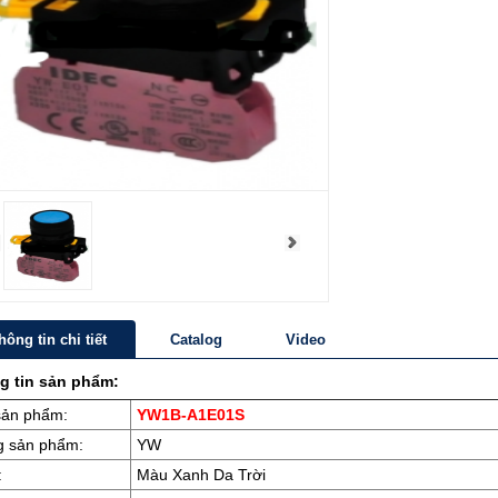
hông tin chi tiết
Catalog
Video
g tin sản phẩm:
sản phẩm:
YW1B-A1E01S
 sản phẩm:
YW
:
Màu Xanh Da Trời