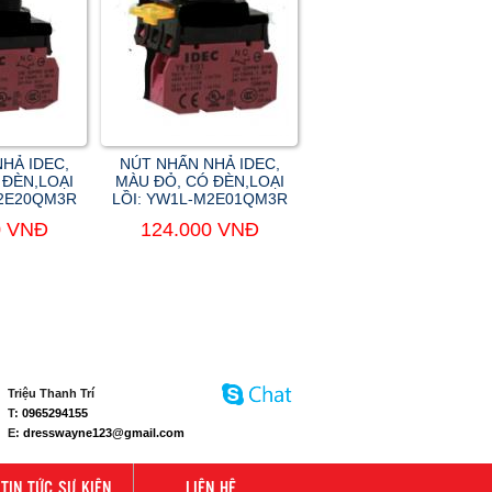
HẢ IDEC,
NÚT NHẤN NHẢ IDEC,
 ĐÈN,LOẠI
MÀU ĐỎ, CÓ ĐÈN,LOẠI
M2E20QM3R
LỒI: YW1L-M2E01QM3R
0 VNĐ
124.000 VNĐ
Triệu Thanh Trí
T:
0965294155
E:
dresswayne123@gmail.com
TIN TỨC SỰ KIỆN
LIÊN HỆ