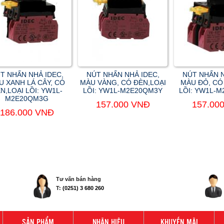
T NHẤN NHẢ IDEC,
NÚT NHẤN NHẢ IDEC,
NÚT NHẤN N
U XANH LÁ CÂY, CÓ
MÀU VÀNG, CÓ ĐÈN,LOẠI
MÀU ĐỎ, CÓ
N,LOẠI LỒI: YW1L-
LỒI: YW1L-M2E20QM3Y
LỒI: YW1L-
M2E20QM3G
157.000 VNĐ
157.00
186.000 VNĐ
Tư vấn bán hàng
T:
(0251) 3 680 260
SẢN PHẨM
NHÃN HIỆU
KHUYẾN MÃI