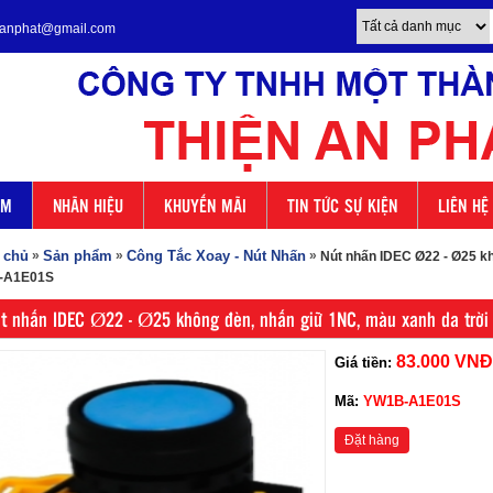
enanphat@gmail.com
ẨM
NHÃN HIỆU
KHUYẾN MÃI
TIN TỨC SỰ KIỆN
LIÊN HỆ
 chủ
»
Sản phẩm
»
Công Tắc Xoay - Nút Nhấn
»
Nút nhấn IDEC Ø22 - Ø25 kh
-A1E01S
t nhấn IDEC Ø22 - Ø25 không đèn, nhấn giữ 1NC, màu xanh da trờ
83.000 VNĐ
Giá tiền:
Mã:
YW1B-A1E01S
Đặt hàng