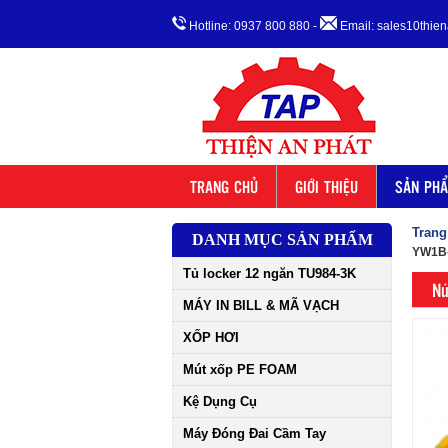
Hotline: 0937 800 880
-
Email: sales10thi
TRANG CHỦ
GIỚI THIỆU
SẢN PH
Trang
DANH MỤC SẢN PHẨM
YW1B
Tủ locker 12 ngăn TU984-3K
Nú
MÁY IN BILL & MÃ VẠCH
XỐP HƠI
Mút xốp PE FOAM
Kệ Dụng Cụ
Máy Đóng Đai Cầm Tay