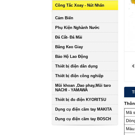
Công Tắc Xoay - Nút Nhấn
Cảm Biến
Phụ Kiện Nghành Nước
Đá Cắt- Đá Mài
Băng Keo Giay
Bảo Hộ Lao Động
Thiết bị điện dân dụng
Thiết bị điện công nghiệp
Mũi khoan ,Dao phay,Mũi taro
NACHI - YAMAWA
T
Thiết bị đo điện KYORITSU
Thôn
Dụng cụ điện cầm tay MAKITA
Mã 
Dụng cụ điện cầm tay BOSCH
Dòng
Màu