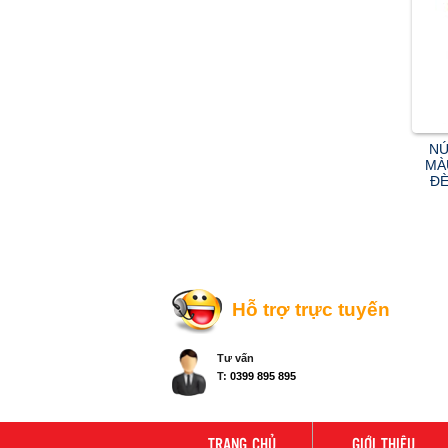
NÚ
MÀ
ĐÈ
Hỗ trợ trực tuyến
Tư vấn
T:
0399 895 895
TRANG CHỦ
GIỚI THIỆU