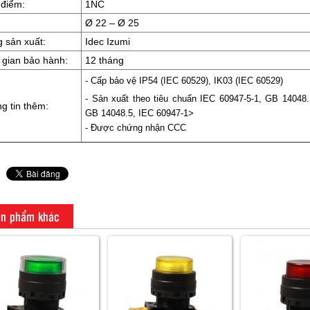
 điểm:
1NC
Ø 22 – Ø 25
 sản xuất:
Idec Izumi
 gian bảo hành:
12 tháng
- Cấp bảo vệ IP54 (IEC 60529), IK03 (IEC 60529)
- Sản xuất theo tiêu chuẩn IEC 60947-5-1, GB 14048.
g tin thêm:
GB 14048.5, IEC 60947-1>
- Được chứng nhận CCC
n phẩm khác