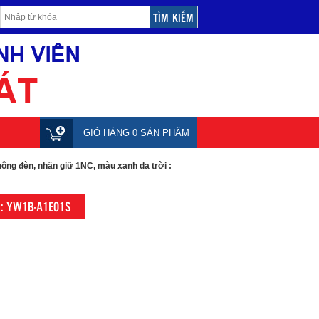
GIỎ HÀNG 0 SẢN PHẨM
ông đèn, nhấn giữ 1NC, màu xanh da trời :
i : YW1B-A1E01S