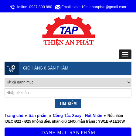
Hotline: 0937 800 880
-
Email: sales10thienanphat@gmail.com
GIỎ HÀNG 0 SẢN PHẨM
Trang chủ
Sản phẩm
Công Tắc Xoay - Nút Nhấn
»
»
»
Nút nhấn
IDEC Ø22 - Ø25 không đèn, nhấn giữ 1NO, màu trắng : YW1B-A1E10W
DANH MỤC SẢN PHẨM