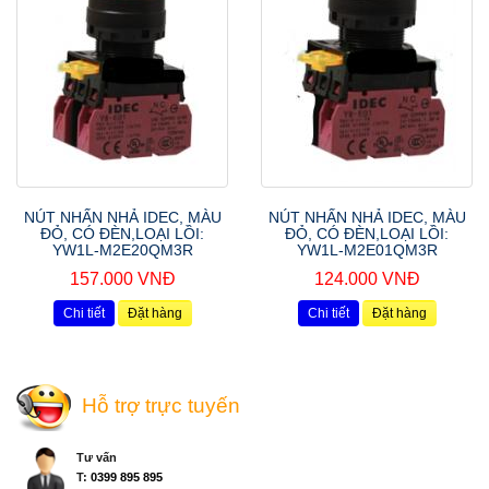
NÚT NHẤN NHẢ IDEC, MÀU
NÚT NHẤN NHẢ IDEC, MÀU
ĐỎ, CÓ ĐÈN,LOẠI LỒI:
ĐỎ, CÓ ĐÈN,LOẠI LỒI:
YW1L-M2E20QM3R
YW1L-M2E01QM3R
157.000 VNĐ
124.000 VNĐ
Chi tiết
Đặt hàng
Chi tiết
Đặt hàng
Hỗ trợ trực tuyến
Tư vấn
T:
0399 895 895