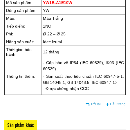
Mã sản phẩm:
YW1B-A1E10W
Dòng sản phẩm:
YW
Màu:
Màu Trắng
Tiếp điểm:
1NO
Phi:
Ø 22 – Ø 25
Hãng sản xuất:
Idec Izumi
Thời gian bảo
12 tháng
hành:
- Cấp bảo vệ IP54 (IEC 60529), IK03 (IEC
60529)
Thông tin thêm:
- Sản xuất theo tiêu chuẩn IEC 60947-5-1,
GB 14048.1, GB 14048.5, IEC 60947-1>
- Được chứng nhận CCC
Trở lại
Đầu trang
Sản phẩm khác