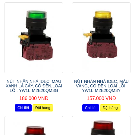
NÚT NHẤN NHẢ IDEC, MÀU
NÚT NHẤN NHẢ IDEC, MÀU
XANH LÁ CÂY, CÓ ĐÈN,LOẠI
VÀNG, CÓ ĐÈN,LOẠI LỒI:
LỒI: YW1L-M2E20QM3G
YW1L-M2E20QM3Y
186.000 VNĐ
157.000 VNĐ
Chi tiết
Đặt hàng
Chi tiết
Đặt hàng