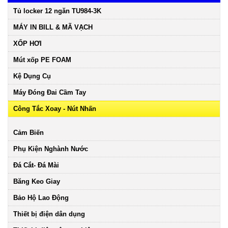
Tủ locker 12 ngăn TU984-3K
MÁY IN BILL & MÃ VẠCH
XỐP HƠI
Mút xốp PE FOAM
Kệ Dụng Cụ
Máy Đóng Đai Cầm Tay
Công Tắc Xoay - Nút Nhấn
Cảm Biến
Phụ Kiện Nghành Nước
Đá Cắt- Đá Mài
Băng Keo Giay
Bảo Hộ Lao Động
Thiết bị điện dân dụng