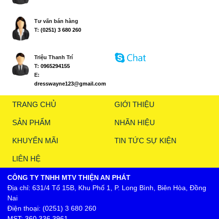
Tư vấn bán hàng
T:
(0251) 3 680 260
Triệu Thanh Trí
T:
0965294155
E:
dresswayne123@gmail.com
TRANG CHỦ
GIỚI THIỆU
SẢN PHẨM
NHÃN HIỆU
KHUYẾN MÃI
TIN TỨC SỰ KIỆN
LIÊN HỆ
CÔNG TY TNHH MTV THIỆN AN PHÁT
Địa chỉ: 631/4 Tổ 15B, Khu Phố 1, P. Long Bình, Biên Hòa, Đồng
Nai
Điện thoại: (0251) 3 680 260
MST: 360 336 3961