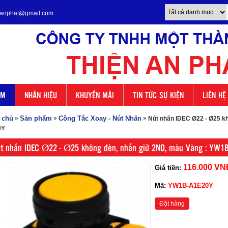
enanphat@gmail.com
ẨM
NHÃN HIỆU
KHUYẾN MÃI
TIN TỨC SỰ KIỆN
LIÊN HỆ
 chủ
»
Sản phẩm
»
Công Tắc Xoay - Nút Nhấn
»
Nút nhấn IDEC Ø22 - Ø25 k
0Y
t nhấn IDEC Ø22 - Ø25 không đèn, nhấn giữ 2NO, màu Vàng : YW1
116.000 VN
Giá tiền:
Mã:
YW1B-A1E20Y
Đặt hàng