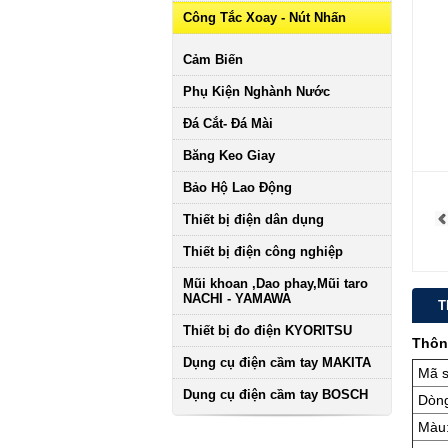
Công Tắc Xoay - Nút Nhấn
Cảm Biến
Phụ Kiện Nghành Nước
Đá Cắt- Đá Mài
Băng Keo Giay
Bảo Hộ Lao Động
Thiết bị điện dân dụng
Thiết bị điện công nghiệp
Mũi khoan ,Dao phay,Mũi taro
NACHI - YAMAWA
T
Thiết bị đo điện KYORITSU
Thôn
Dụng cụ điện cầm tay MAKITA
Mã 
Dụng cụ điện cầm tay BOSCH
Dòng
Màu