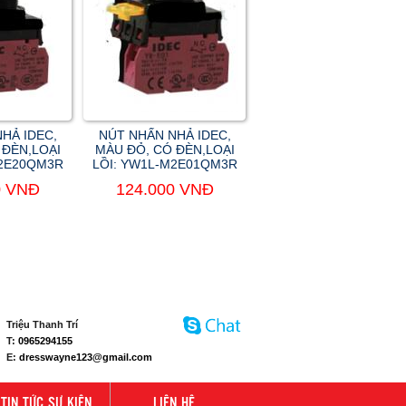
HẢ IDEC,
NÚT NHẤN NHẢ IDEC,
 ĐÈN,LOẠI
MÀU ĐỎ, CÓ ĐÈN,LOẠI
M2E20QM3R
LỒI: YW1L-M2E01QM3R
0 VNĐ
124.000 VNĐ
Triệu Thanh Trí
T:
0965294155
E:
dresswayne123@gmail.com
TIN TỨC SỰ KIỆN
LIÊN HỆ