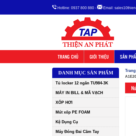
Hotline: 0937 800 880
-
Email: sales10thi
TRANG CHỦ
GIỚI THIỆU
SẢN PH
Trang
DANH MỤC SẢN PHẨM
A1E2
Tủ locker 12 ngăn TU984-3K
Nú
MÁY IN BILL & MÃ VẠCH
XỐP HƠI
Mút xốp PE FOAM
Kệ Dụng Cụ
Máy Đóng Đai Cầm Tay