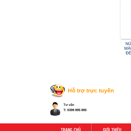
NÚ
MÀ
ĐÈ
Hỗ trợ trực tuyến
Tư vấn
T:
0399 895 895
TRANG CHỦ
GIỚI THIỆU