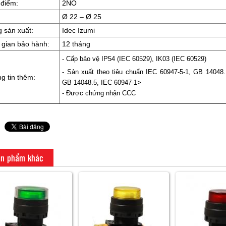
 điểm:
2NO
Ø 22 – Ø 25
 sản xuất:
Idec Izumi
 gian bảo hành:
12 tháng
- Cấp bảo vệ IP54 (IEC 60529), IK03 (IEC 60529)
- Sản xuất theo tiêu chuẩn IEC 60947-5-1, GB 14048.
g tin thêm:
GB 14048.5, IEC 60947-1>
- Được chứng nhận CCC
n phẩm khác