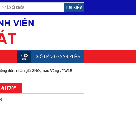
GIỎ HÀNG 0 SẢN PHẨM
hông đèn, nhấn giữ 2NO, màu Vàng : YW1B-
B-A1E20Y
Đ