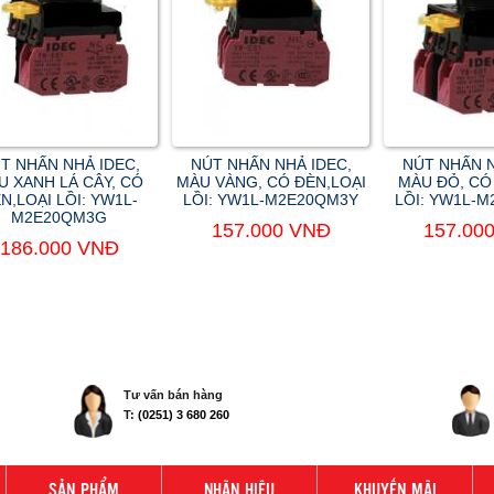
T NHẤN NHẢ IDEC,
NÚT NHẤN NHẢ IDEC,
NÚT NHẤN N
U XANH LÁ CÂY, CÓ
MÀU VÀNG, CÓ ĐÈN,LOẠI
MÀU ĐỎ, CÓ
N,LOẠI LỒI: YW1L-
LỒI: YW1L-M2E20QM3Y
LỒI: YW1L-
M2E20QM3G
157.000 VNĐ
157.00
186.000 VNĐ
Tư vấn bán hàng
T:
(0251) 3 680 260
SẢN PHẨM
NHÃN HIỆU
KHUYẾN MÃI