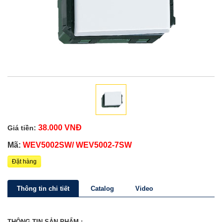
38.000 VNĐ
Giá tiền:
Mã:
WEV5002SW/ WEV5002-7SW
Đặt hàng
Thông tin chi tiết
Catalog
Video
THÔNG TIN SẢN PHẨM :