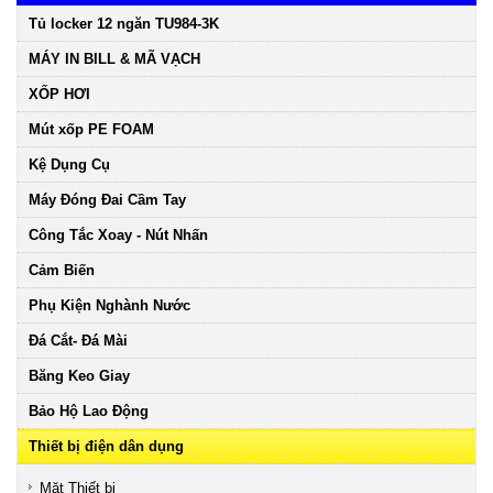
Tủ locker 12 ngăn TU984-3K
MÁY IN BILL & MÃ VẠCH
XỐP HƠI
Mút xốp PE FOAM
Kệ Dụng Cụ
Máy Đóng Đai Cầm Tay
Công Tắc Xoay - Nút Nhấn
Cảm Biến
Phụ Kiện Nghành Nước
Đá Cắt- Đá Mài
Băng Keo Giay
Bảo Hộ Lao Động
Thiết bị điện dân dụng
Mặt Thiết bị