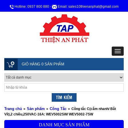
Hotline: 0937 800 880
-
Email: sales10thienanphat@gmail.com
GIỎ HÀNG 0 SẢN PHẨM
Trang chủ
Sản phẩm
Công Tắc
»
»
»
Công tắc C(cắm nhanh/ Bắt
Vít),2 chiều,250VAC-16A: WEV5002SW/ WEV5002-7SW
DANH MỤC SẢN PHẨM