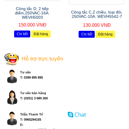
Công tắc D, 2 tiếp
Công tắc C,2 chiều, loại đôi,
điểm,250VAC-16A:
250VAC-10A: WEVH5542-7
WEVH5003
150.000 VNĐ
130.000 VNĐ
Chi tiết
Đặt hàng
Chi tiết
Đặt hàng
Hỗ trợ trực tuyến
Tư vấn
T:
0399 895 895
Tư vấn bán hàng
T:
(0251) 3 680 260
Triệu Thanh Trí
T:
0965294155
E: