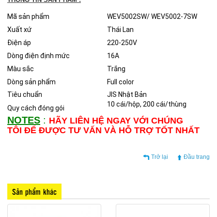
Mã sản phẩm
WEV5002SW/ WEV5002-7SW
Xuất xứ
Thái Lan
Điện áp
220-250V
Dòng điện định mức
16A
Màu sắc
Trắng
Dòng sản phẩm
Full color
Tiêu chuẩn
JIS Nhật Bản
10 cái/hộp, 200 cái/thùng
Quy cách đóng gói
NOTES
:
HÃY LIÊN HỆ NGAY VỚI CHÚNG
TÔI ĐỂ ĐƯỢC TƯ VẤN VÀ HỖ TRỢ TỐT NHẤT
Trở lại
Đầu trang
Sản phẩm khác