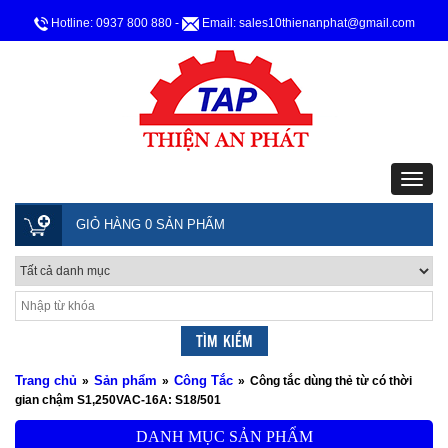
Hotline: 0937 800 880
-
Email: sales10thienanphat@gmail.com
GIỎ HÀNG 0 SẢN PHẨM
Trang chủ
Sản phẩm
Công Tắc
»
»
»
Công tắc dùng thẻ từ có thời
gian chậm S1,250VAC-16A: S18/501
DANH MỤC SẢN PHẨM