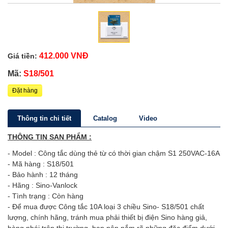
412.000 VNĐ
Giá tiền:
Mã:
S18/501
Đặt hàng
Thông tin chi tiết
Catalog
Video
THÔNG TIN SAN PHẨM :
- Model : Công tắc dùng thẻ từ có thời gian chậm S1 250VAC-16A
- Mã hàng : S18/501
- Bảo hành : 12 tháng
- Hãng : Sino-Vanlock
- Tình trạng : Còn hàng
- Để mua được Công tắc 10A loại 3 chiều Sino- S18/501 chất
lượng, chính hãng, tránh mua phải thiết bị điện Sino hàng giả,
hàng nhái trên thị trường, bạn nên nắm rõ những đặc điểm dưới