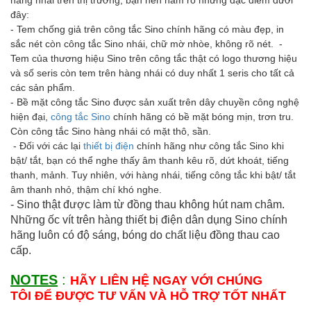
đây:
- Tem chống giả trên công tắc Sino chính hãng có màu đẹp, in
sắc nét còn công tắc Sino nhái, chữ mờ nhòe, không rõ nét. -
Tem của thương hiệu Sino trên công tắc thật có logo thương hiệu
và số seris còn tem trên hàng nhái có duy nhất 1 seris cho tất cả
các sản phẩm.
- Bề mặt công tắc Sino được sản xuất trên dây chuyền công nghệ
hiện đại,
công tắc Sino
chính hãng có bề mặt bóng mịn, trơn tru.
Còn công tắc Sino hàng nhái có mặt thô, sần.
- Đối với các lại
thiết bị điện
chính hãng như công tắc Sino khi
bật/ tắt, bạn có thể nghe thấy âm thanh kêu rõ, dứt khoát, tiếng
thanh, mảnh. Tuy nhiên, với hàng nhái, tiếng công tắc khi bật/ tắt
âm thanh nhỏ, thậm chí khó nghe.
- Sino thật được làm từ đồng thau không hút nam châm.
Những ốc vít trên hàng thiết bị điện dân dụng Sino chính
hãng luôn có độ sáng, bóng do chất liệu đồng thau cao
cấp.
NOTES
:
HÃY LIÊN HỆ NGAY VỚI CHÚNG
TÔI ĐỂ ĐƯỢC TƯ VẤN VÀ HỖ TRỢ TỐT NHẤT