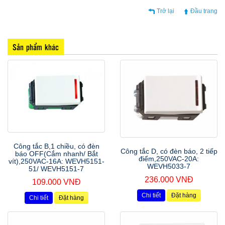
Trở lại
Đầu trang
Sản phẩm khác
Công tắc B,1 chiều, có đèn
Công tắc D, có đèn báo, 2 tiếp
báo OFF(Cắm nhanh/ Bắt
điểm,250VAC-20A:
vít),250VAC-16A: WEVH5151-
WEVH5033-7
51/ WEVH5151-7
236.000 VNĐ
109.000 VNĐ
Chi tiết
Đặt hàng
Chi tiết
Đặt hàng