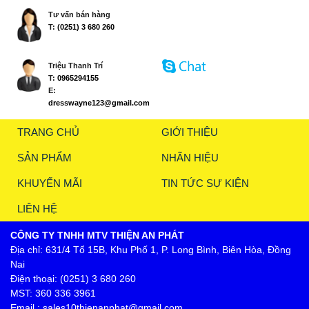
Tư vấn bán hàng
T:
(0251) 3 680 260
Triệu Thanh Trí
T:
0965294155
E:
dresswayne123@gmail.com
TRANG CHỦ
GIỚI THIỆU
SẢN PHẨM
NHÃN HIỆU
KHUYẾN MÃI
TIN TỨC SỰ KIỆN
LIÊN HỆ
CÔNG TY TNHH MTV THIỆN AN PHÁT
Địa chỉ: 631/4 Tổ 15B, Khu Phố 1, P. Long Bình, Biên Hòa, Đồng
Nai
Điện thoại: (0251) 3 680 260
MST: 360 336 3961
Email : sales10thienanphat@gmail.com