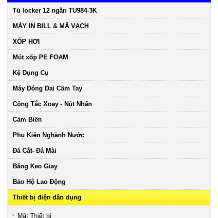
Tủ locker 12 ngăn TU984-3K
MÁY IN BILL & MÃ VẠCH
XỐP HƠI
Mút xốp PE FOAM
Kệ Dụng Cụ
Máy Đóng Đai Cầm Tay
Công Tắc Xoay - Nút Nhấn
Cảm Biến
Phụ Kiện Nghành Nước
Đá Cắt- Đá Mài
Băng Keo Giay
Bảo Hộ Lao Động
Thiết bị điện dân dụng
Mặt Thiết bị