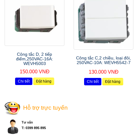
Công tắc D, 2 tiếp
Công tắc C,2 chiều, loại đôi,
điểm,250VAC-16A:
250VAC-10A: WEVH5542-7
WEVH5003
150.000 VNĐ
130.000 VNĐ
Chi tiết
Đặt hàng
Chi tiết
Đặt hàng
Hỗ trợ trực tuyến
Tư vấn
T:
0399 895 895