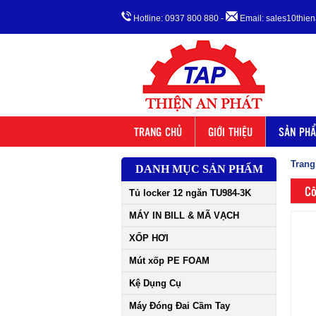
Hotline: 0937 800 880
-
Email: sales10thi
TRANG CHỦ
GIỚI THIỆU
SẢN PH
Trang
DANH MỤC SẢN PHẨM
Cô
Tủ locker 12 ngăn TU984-3K
MÁY IN BILL & MÃ VẠCH
XỐP HƠI
Mút xốp PE FOAM
Kệ Dụng Cụ
Máy Đóng Đai Cầm Tay