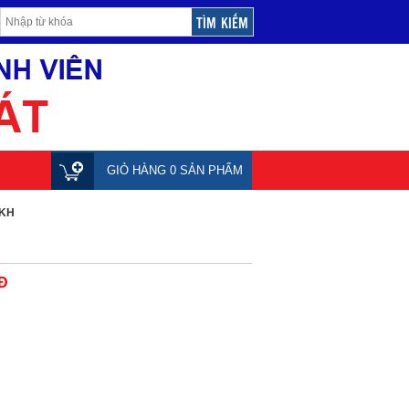
GIỎ HÀNG 0 SẢN PHẨM
4KH
Đ