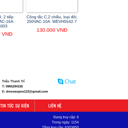
, 2 tiếp
Công tắc C,2 chiều, loại đôi,
AC-16A:
250VAC-10A: WEVH5542-7
003
130.000 VNĐ
0 VNĐ
Triệu Thanh Trí
T:
0965294155
E:
dresswayne123@gmail.com
TIN TỨC SỰ KIỆN
LIÊN HỆ
Đang truy cập: 6
Trong ngày: 1154
Tổng truy cập: 6303850