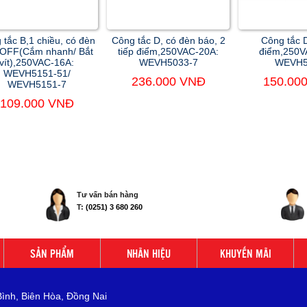
 tắc B,1 chiều, có đèn
Công tắc D, có đèn báo, 2
Công tắc D
 OFF(Cắm nhanh/ Bắt
tiếp điểm,250VAC-20A:
điểm,250V
vít),250VAC-16A:
WEVH5033-7
WEVH5
WEVH5151-51/
236.000 VNĐ
150.00
WEVH5151-7
109.000 VNĐ
Tư vấn bán hàng
T:
(0251) 3 680 260
SẢN PHẨM
NHÃN HIỆU
KHUYẾN MÃI
Bình, Biên Hòa, Đồng Nai