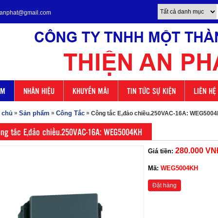
enanphat@gmail.com
ẨM
NHÃN HIỆU
KHUYẾN MÃI
TIN TỨC SỰ KIỆN
LIÊN HỆ
 chủ
»
Sản phẩm
»
Công Tắc
»
Công tắc E,đảo chiều.250VAC-16A: WEG500
ng tắc E,đảo chiều.250VAC-16A: WEG5004KH
280.000 VN
Giá tiền:
Mã:
WEG5004KH
Đặt hàng