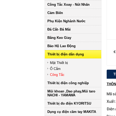
Công Tắc Xoay - Nút Nhấn
Cảm Biến
Phụ Kiện Nghành Nước
Đá Cắt- Đá Mài
Băng Keo Giay
Bảo Hộ Lao Động
Thiết bị điện dân dụng
Mặt Thiết bị
Ổ Cắm
T
Công Tắc
Thiết bị điện công nghiệp
THÔN
Mũi khoan ,Dao phay,Mũi taro
Mã s
NACHI - YAMAWA
Xuất 
Thiết bị đo điện KYORITSU
Điện 
Dụng cụ điện cầm tay MAKITA