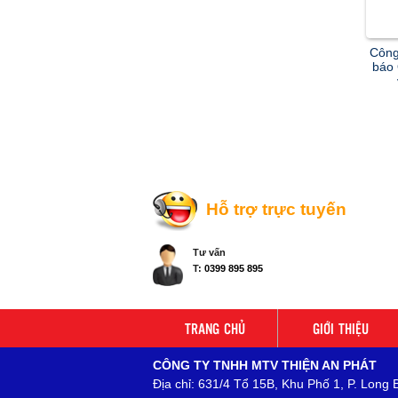
Công
báo
Hỗ trợ trực tuyến
Tư vấn
T:
0399 895 895
TRANG CHỦ
GIỚI THIỆU
CÔNG TY TNHH MTV THIỆN AN PHÁT
Địa chỉ: 631/4 Tổ 15B, Khu Phố 1, P. Long 