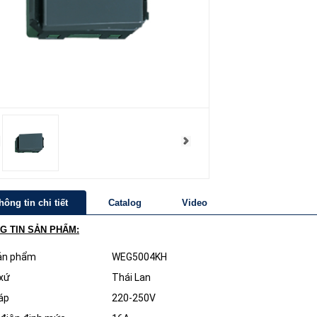
hông tin chi tiết
Catalog
Video
G TIN SẢN PHẨM:
ản phẩm
WEG5004KH
xứ
Thái Lan
áp
220-250V