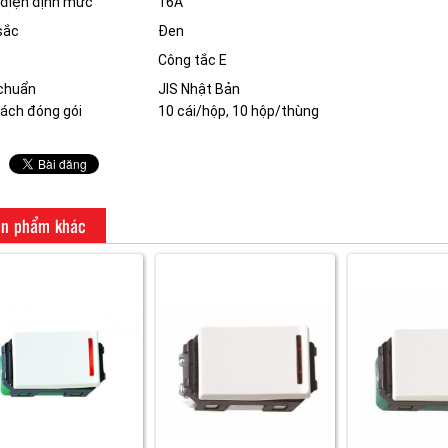
điện định mức
16A
sắc
Đen
Công tắc E
chuẩn
JIS Nhật Bản
ách đóng gói
10 cái/hộp, 10 hộp/thùng
n phẩm khác