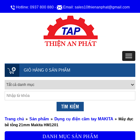
Hotline: 0937 800 880
-
Email: sales10thienanphat@gmail.com
GIỎ HÀNG 0 SẢN PHẨM
Trang chủ
Sản phẩm
Dụng cụ điện cầm tay MAKITA
»
»
»
Máy đục
bê tông 21mm Makita HM1201
DANH MỤC SẢN PHẨM