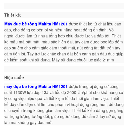
Thiết kế:
Máy đục bê tông Makita HM1201
được thiết kế từ chất liệu cao
cấp, cho động cơ bền bỉ và hiệu năng hoạt động ổn định. Vỏ
ngoài được làm từ nhựa tổng hợp chịu được lực va đập tốt. Thiết
kế mẫu mã bắt mắt, màu sắc hiện đại, tay cầm được bọc lớp đệm
cao su êm cho cảm giác cầm thoải mái, nút công tắt đặt trên tay
cầm tiện lợi. Tay trợ lực chắc chắn đặt bên cạnh gần đầu đục giúp
dễ kiểm soát khi sử dụng.
Máy sử dụng chuôi lục giác 21mm
Hiệu suất:
máy đục bê tông Makita HM1201
được trang bị động cơ công
suất 1130W lực đập 13J và tốc độ 2000 lần/phút cho khả năng xử
lý công việc hiệu quả và tiết kiệm tối đa thời gian làm việc. Thiết
kế dây dẫn điện dài 5m cho phạm vi hoạt động rộng hơn, dễ dàng
di chuyển trong không gian làm việc. Thiết kế kiểu dáng gọn gàng
và trọng lượng tương đối, giúp người dùng dễ cầm 2 tay sử dụng
lâu mà không gây đau mỏi.