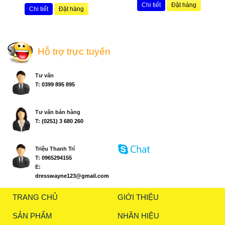
Chi tiết
Đặt hàng
Chi tiết
Đặt hàng
Hỗ trợ trực tuyến
Tư vấn
T:
0399 895 895
Tư vấn bán hàng
T:
(0251) 3 680 260
Triệu Thanh Trí
T:
0965294155
E:
dresswayne123@gmail.com
TRANG CHỦ
GIỚI THIỆU
SẢN PHẨM
NHÃN HIỆU