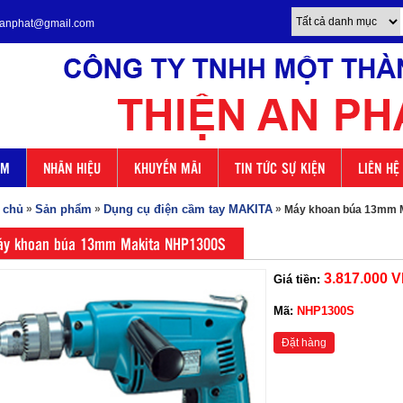
enanphat@gmail.com
ẨM
NHÃN HIỆU
KHUYẾN MÃI
TIN TỨC SỰ KIỆN
LIÊN HỆ
 chủ
»
Sản phẩm
»
Dụng cụ điện cầm tay MAKITA
»
Máy khoan búa 13mm 
y khoan búa 13mm Makita NHP1300S
3.817.000 
Giá tiền:
Mã:
NHP1300S
Đặt hàng