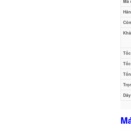
Mã 
Hãn
Côn
Khả
Tốc
Tốc
Tổn
Trọ
Dây
Má