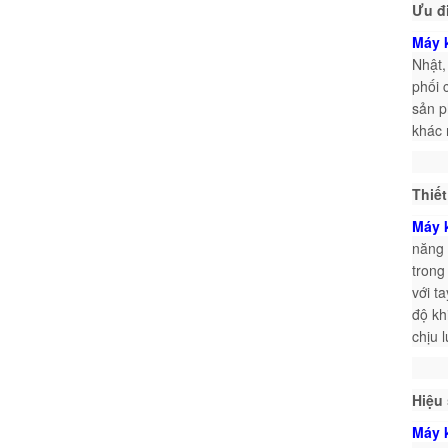
Ưu đ
Máy 
Nhật,
phối 
sản p
khác 
Thiết
Máy 
năng 
trong
với t
độ kh
chịu l
Hiệu 
Máy 