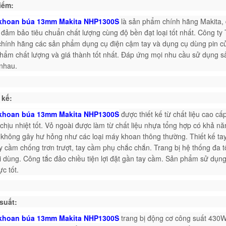
iểm:
khoan búa 13mm Makita NHP1300S
l
à sản phẩm chính hãng Makita, 
 đảm bảo tiêu chuẩn chất lượng cùng độ bền đạt loại tốt nhất. Công 
chính hãng các sản phẩm dụng cụ điện cậm tay và dụng cụ dùng pin 
hẩm chất lượng và giá thành tốt nhất. Đáp ứng mọi nhu cầu sử dụng 
nhau.
 kế:
khoan búa 13mm Makita NHP1300S
được thiết kế từ chất liệu cao c
chịu nhiệt tốt. Vỏ ngoài được làm từ chất liệu nhựa tổng hợp có khả nă
 không gây hư hỏng như các loại máy khoan thông thường. Thiết kế t
ay cầm chống trơn trượt, tay cầm phụ chắc chắn. Trang bị hệ thống đa 
i dùng. Công tắc đảo chiều tiện lợi đặt gần tay cầm. Sản phẩm sử dụn
ực tốt.
suất:
khoan búa 13mm Makita NHP1300S
trang bị động cơ công suất 430W