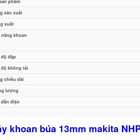
sản phẩm
g sản xuất
g suất
 năng khoan
 độ đập
 độ không tải
g chiều dài
ng lượng
 dẫn điện
y khoan búa 13mm makita NH