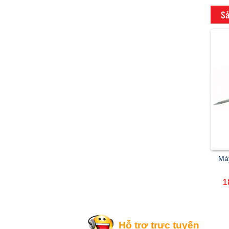
Sả
Má
1
Hỗ trợ trực tuyến