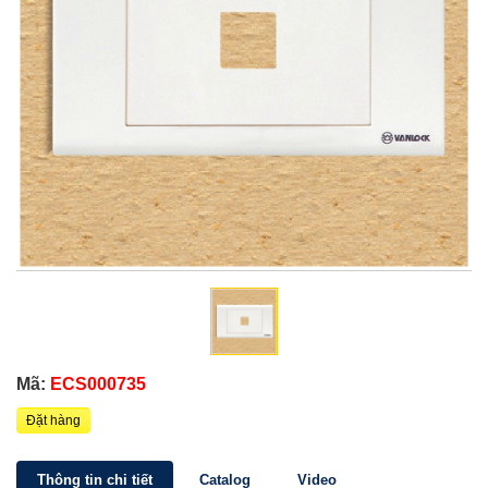
Mã:
ECS000735
Đặt hàng
Thông tin chi tiết
Catalog
Video