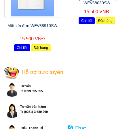
WEV68030SW
15.500 VNĐ
Chi tiết
Đặt hàng
Mặt kín đơn:WEV68910SW
15.500 VNĐ
Chi tiết
Đặt hàng
Hỗ trợ trực tuyến
Tư vấn
T:
0399 895 895
Tư vấn bán hàng
T:
(0251) 3 680 260
Triệu Thanh Trí