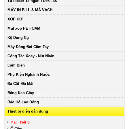
Tủ locker 12 ngăn TU984-3K
MÁY IN BILL & MÃ VẠCH
XỐP HƠI
Mút xốp PE FOAM
Kệ Dụng Cụ
Máy Đóng Đai Cầm Tay
Công Tắc Xoay - Nút Nhấn
Cảm Biến
Phụ Kiện Nghành Nước
Đá Cắt- Đá Mài
Băng Keo Giay
Bảo Hộ Lao Động
Thiết bị điện dân dụng
Mặt Thiết bị
Ổ Cắm