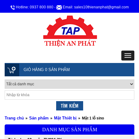
Hotline: 0937 800 880
-
Email: sales10thienanphat@gmail.com
GIỎ HÀNG 0 SẢN PHẨM
Trang chủ
Sản phẩm
Mặt Thiết bị
»
»
»
Mặt 1 lỗ sino
DANH MỤC SẢN PHẨM