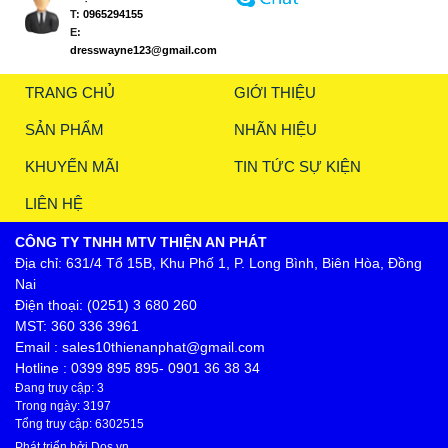
T:
0965294155
E:
dresswayne123@gmail.com
TRANG CHỦ
GIỚI THIỆU
SẢN PHẨM
NHÃN HIỆU
KHUYẾN MÃI
TIN TỨC SỰ KIỆN
LIÊN HỆ
CÔNG TY TNHH MTV THIỆN AN PHÁT
Địa chỉ: 631/4 Tổ 15B, Khu Phố 1, P. Long Bình, Biên Hòa, Đồng
Nai
Điện thoại: (0251) 3 680 260
MST: 360 336 3961
Email : sales10thienanphat@gmail.com
Hotline : 0399 895 895- 0901 36 38 34
Đang truy cập: 3
Trong ngày: 3197
Tổng truy cập: 6302515
Phát triển bởi
Dos.vn