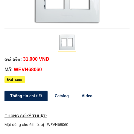
31.000 VNĐ
Giá tiền:
Mã:
WEVH68060
Đặt hàng
Thông tin chi tiết
Catalog
Video
THÔNG SỐ KỸ THUẬT:
Mặt dùng cho 6 thiết bị - WEVH68060