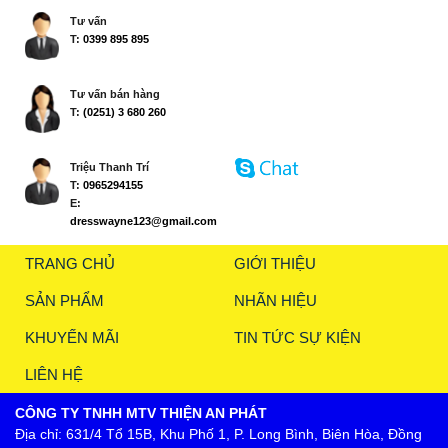
Tư vấn
T:
0399 895 895
Tư vấn bán hàng
T:
(0251) 3 680 260
Triệu Thanh Trí
T:
0965294155
E:
dresswayne123@gmail.com
TRANG CHỦ
GIỚI THIỆU
SẢN PHẨM
NHÃN HIỆU
KHUYẾN MÃI
TIN TỨC SỰ KIỆN
LIÊN HỆ
CÔNG TY TNHH MTV THIỆN AN PHÁT
Địa chỉ: 631/4 Tổ 15B, Khu Phố 1, P. Long Bình, Biên Hòa, Đồng