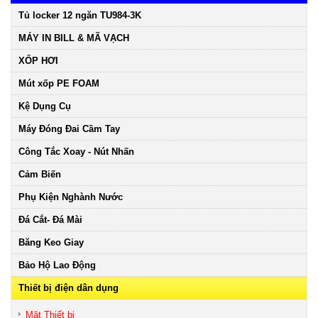
Tủ locker 12 ngăn TU984-3K
MÁY IN BILL & MÃ VẠCH
XỐP HƠI
Mút xốp PE FOAM
Kệ Dụng Cụ
Máy Đóng Đai Cầm Tay
Công Tắc Xoay - Nút Nhấn
Cảm Biến
Phụ Kiện Nghành Nước
Đá Cắt- Đá Mài
Băng Keo Giay
Bảo Hộ Lao Động
Thiết bị điện dân dụng
Mặt Thiết bị