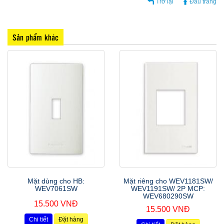
Trở lại
Đầu trang
Sản phẩm khác
Mặt dùng cho HB:
Mặt riêng cho WEV1181SW/
WEV7061SW
WEV1191SW/ 2P MCP:
WEV680290SW
15.500 VNĐ
15.500 VNĐ
Chi tiết
Đặt hàng