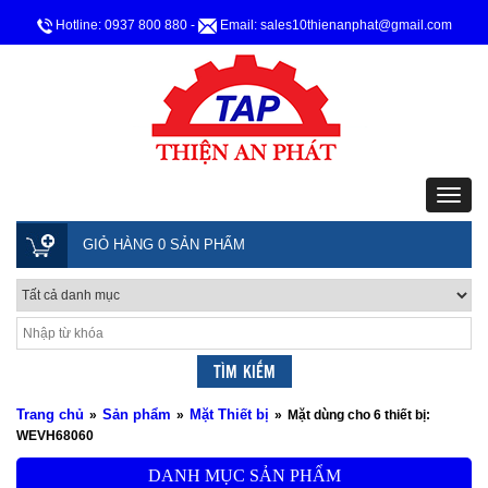
Hotline: 0937 800 880
-
Email: sales10thienanphat@gmail.com
GIỎ HÀNG 0 SẢN PHẨM
Trang chủ
Sản phẩm
Mặt Thiết bị
»
»
»
Mặt dùng cho 6 thiết bị:
WEVH68060
DANH MỤC SẢN PHẨM